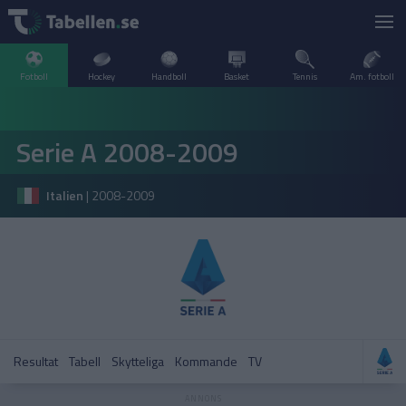
Fotboll
Hockey
Handboll
Basket
Tennis
Am. fotboll
LIVESCORE
Serie A 2008-2009
TV
ARGENTINA
Italien
|
2008-2009
POPULÄRT
BELGIEN
Division 2 Norrland – Uppflyttningsserien
VM Herrar – Slutspel
SVERIGE
BRASILIEN
A–Ö
DANMARK
Allsvenskan
Allsvenskan
ENGLAND
Resultat
Tabell
Skytteliga
Kommande
TV
FINLAND