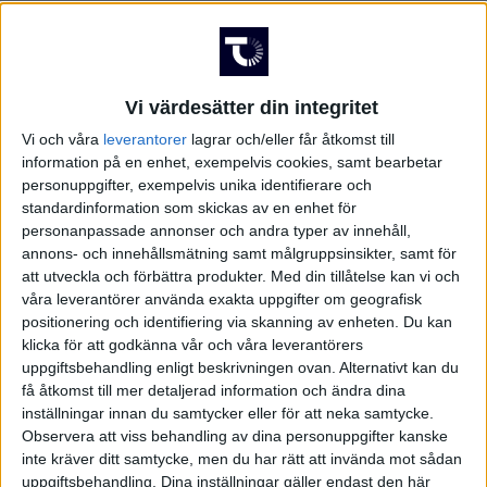
FRANKRIKE
Damallsvenskan
Superettan
GREKLAND
Vi värdesätter din integritet
Vi och våra
leverantorer
lagrar och/eller får åtkomst till
HOLLAND
information på en enhet, exempelvis cookies, samt bearbetar
Damallsvenskan
Superettan
personuppgifter, exempelvis unika identifierare och
INTERNATIONELLT
standardinformation som skickas av en enhet för
personanpassade annonser och andra typer av innehåll,
ITALIEN
annons- och innehållsmätning samt målgruppsinsikter, samt för
att utveckla och förbättra produkter.
Med din tillåtelse kan vi och
våra leverantörer använda exakta uppgifter om geografisk
KINA
Champions League
Elitettan
positionering och identifiering via skanning av enheten. Du kan
klicka för att godkänna vår och våra leverantörers
KROATIEN
uppgiftsbehandling enligt beskrivningen ovan. Alternativt kan du
få åtkomst till mer detaljerad information och ändra dina
inställningar innan du samtycker eller för att neka samtycke.
NORGE
Observera att viss behandling av dina personuppgifter kanske
Division 1 Södra
Premier League
inte kräver ditt samtycke, men du har rätt att invända mot sådan
OLYMPISKA SPELEN
uppgiftsbehandling. Dina inställningar gäller endast den här