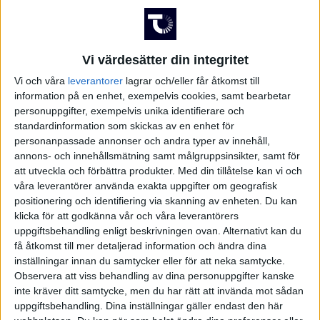
FRANKRIKE
Damallsvenskan
Superettan
GREKLAND
Vi värdesätter din integritet
Vi och våra
leverantorer
lagrar och/eller får åtkomst till
HOLLAND
information på en enhet, exempelvis cookies, samt bearbetar
personuppgifter, exempelvis unika identifierare och
Damallsvenskan
Superettan
standardinformation som skickas av en enhet för
INTERNATIONELLT
personanpassade annonser och andra typer av innehåll,
annons- och innehållsmätning samt målgruppsinsikter, samt för
ITALIEN
att utveckla och förbättra produkter.
Med din tillåtelse kan vi och
våra leverantörer använda exakta uppgifter om geografisk
KINA
positionering och identifiering via skanning av enheten. Du kan
Champions League
Elitettan
klicka för att godkänna vår och våra leverantörers
uppgiftsbehandling enligt beskrivningen ovan. Alternativt kan du
KROATIEN
få åtkomst till mer detaljerad information och ändra dina
inställningar innan du samtycker eller för att neka samtycke.
NORGE
Observera att viss behandling av dina personuppgifter kanske
inte kräver ditt samtycke, men du har rätt att invända mot sådan
Division 1 Södra
Premier League
uppgiftsbehandling. Dina inställningar gäller endast den här
OLYMPISKA SPELEN