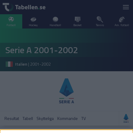
Fotboll
Hockey
Handboll
Basket
Tennis
Am. fotboll
LIVESCORE
Serie A 2001-2002
TV
ARGENTINA
Italien
|
2001-2002
POPULÄRT
BELGIEN
Division 2 Norrland – Uppflyttningsserien
VM Herrar – Slutspel
SVERIGE
BRASILIEN
A–Ö
DANMARK
Allsvenskan
Allsvenskan
ENGLAND
Resultat
Tabell
Skytteliga
Kommande
TV
FINLAND