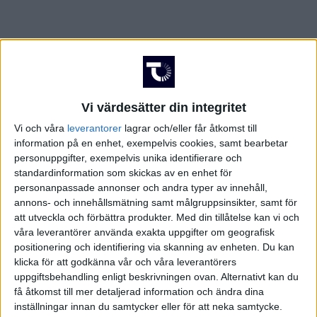
FRANKRIKE
Damallsvenskan
Superettan
GREKLAND
HOLLAND
Vi värdesätter din integritet
Damallsvenskan
Superettan
Vi och våra
leverantorer
lagrar och/eller får åtkomst till
INTERNATIONELLT
information på en enhet, exempelvis cookies, samt bearbetar
personuppgifter, exempelvis unika identifierare och
ITALIEN
standardinformation som skickas av en enhet för
personanpassade annonser och andra typer av innehåll,
KINA
annons- och innehållsmätning samt målgruppsinsikter, samt för
Champions League
Elitettan
att utveckla och förbättra produkter.
Med din tillåtelse kan vi och
våra leverantörer använda exakta uppgifter om geografisk
KROATIEN
positionering och identifiering via skanning av enheten. Du kan
klicka för att godkänna vår och våra leverantörers
NORGE
uppgiftsbehandling enligt beskrivningen ovan. Alternativt kan du
få åtkomst till mer detaljerad information och ändra dina
Division 1 Södra
Premier League
OLYMPISKA SPELEN
inställningar innan du samtycker eller för att neka samtycke.