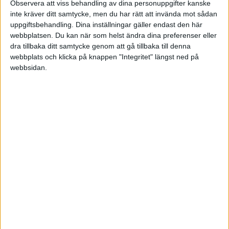
Observera att viss behandling av dina personuppgifter kanske
inte kräver ditt samtycke, men du har rätt att invända mot sådan
POLEN
uppgiftsbehandling. Dina inställningar gäller endast den här
TABELL
webbplatsen. Du kan när som helst ändra dina preferenser eller
PORTUGAL
Division 1 Norra
La Liga
dra tillbaka ditt samtycke genom att gå tillbaka till denna
webbplats och klicka på knappen "Integritet" längst ned på
1953-1954
webbsidan.
SCHWEIZ
#
Lag
S
V
O
F
+/-
P
SERBIEN
Division 2 – Södra Götaland
Serie A
1
Wolves
42
25
7
10
96-56
57
SKOTTLAND
2
West Bromwich
42
22
9
11
86-63
53
SPANIEN
3
Huddersfield Town
42
20
11
11
78-61
51
Division 2 – Västra Götaland
Bundesliga
SVERIGE
4
Bolton
42
18
12
12
75-60
48
TURKIET
5
Man United
42
18
12
12
73-58
48
TYSKLAND