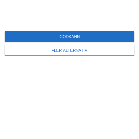
#
Spelare
Matcher
1
Gareth Barry
652
GODKÄNN
2
James Milner
637
FLER ALTERNATIV
3
Ryan Giggs
632
4
Frank Lampard
609
5
David James
572
6
Gary Speed
535
7
Emile Heskey
516
8
Mark Schwarzer
514