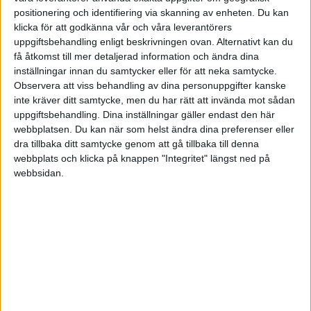
positionering och identifiering via skanning av enheten. Du kan
POLEN
klicka för att godkänna vår och våra leverantörers
uppgiftsbehandling enligt beskrivningen ovan. Alternativt kan du
få åtkomst till mer detaljerad information och ändra dina
PORTUGAL
Division 1 Norra
La Liga
inställningar innan du samtycker eller för att neka samtycke.
Flest mål genom tiderna
Observera att viss behandling av dina personuppgifter kanske
SCHWEIZ
inte kräver ditt samtycke, men du har rätt att invända mot sådan
#
Spelare
Mål
uppgiftsbehandling. Dina inställningar gäller endast den här
SERBIEN
webbplatsen. Du kan när som helst ändra dina preferenser eller
dra tillbaka ditt samtycke genom att gå tillbaka till denna
Division 2 – Södra Götaland
Serie A
1
Alan Shearer
260
webbplats och klicka på knappen "Integritet" längst ned på
SKOTTLAND
webbsidan.
2
Harry Kane
213
SPANIEN
3
Wayne Rooney
208
Division 2 – Västra Götaland
Bundesliga
SVERIGE
4
Andrew Cole
187
TURKIET
5
Sergio Aguero
184
TYSKLAND