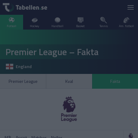
Fotboll
Hockey
Handboll
Basket
Tennis
Am. fotboll
LIVESCORE
Premier League – Fakta
TV
ARGENTINA
England
POPULÄRT
BELGIEN
Division 2 Norrland – Uppflyttningsserien
VM Herrar – Slutspel
Premier League
Kval
Fakta
SVERIGE
BRASILIEN
A–Ö
DANMARK
Allsvenskan
Allsvenskan
ENGLAND
FINLAND
Mål
Assist
Matcher
Nollor