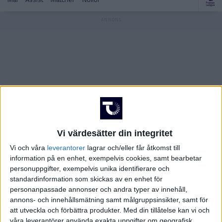
FRANKRIKE
Damallsvenskan
Superettan
GREKLAND
HOLLAND
Damallsvenskan
Superettan
INTERNATIONELLT
ITALIEN
Vi värdesätter din integritet
KINA
Champions League
Elitettan
Vi och våra
leverantorer
lagrar och/eller får åtkomst till
information på en enhet, exempelvis cookies, samt bearbetar
KROATIEN
personuppgifter, exempelvis unika identifierare och
standardinformation som skickas av en enhet för
NORGE
personanpassade annonser och andra typer av innehåll,
annons- och innehållsmätning samt målgruppsinsikter, samt för
Division 1 Södra
Premier League
att utveckla och förbättra produkter.
Med din tillåtelse kan vi och
OLYMPISKA SPELEN
våra leverantörer använda exakta uppgifter om geografisk