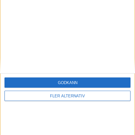
Svenska Cupen – Herrar
KOMMANDE MATCHER
Svenska Cupen – Damer
Inga matcher
TV-MATCHER
GODKÄNN
Inga matcher
FLER ALTERNATIV
Visa hela TV-tablån