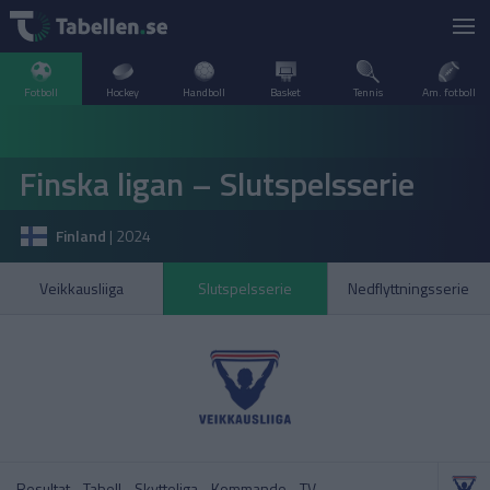
Fotboll
Hockey
Handboll
Basket
Tennis
Am. fotboll
LIVESCORE
Finska ligan – Slutspelsserie
TV
ARGENTINA
Finland
|
2024
POPULÄRT
BELGIEN
Division 2 Norrland – Uppflyttningsserien
VM Herrar – Slutspel
Veikkausliiga
Slutspelsserie
Nedflyttningsserie
SVERIGE
BRASILIEN
A–Ö
DANMARK
Allsvenskan
Allsvenskan
ENGLAND
FINLAND
Resultat
Tabell
Skytteliga
Kommande
TV