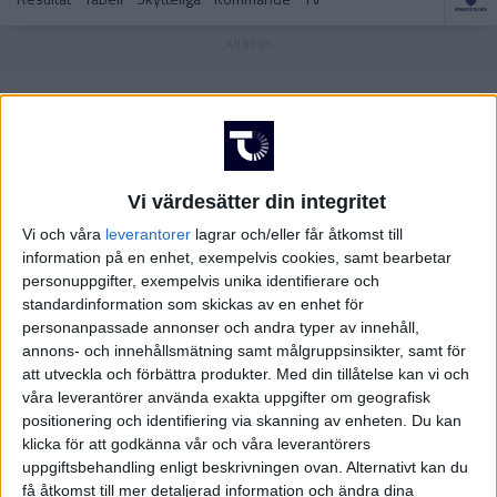
FRANKRIKE
Damallsvenskan
Superettan
GREKLAND
HOLLAND
Damallsvenskan
Superettan
Vi värdesätter din integritet
INTERNATIONELLT
Vi och våra
leverantorer
lagrar och/eller får åtkomst till
ITALIEN
information på en enhet, exempelvis cookies, samt bearbetar
personuppgifter, exempelvis unika identifierare och
standardinformation som skickas av en enhet för
KINA
Champions League
Elitettan
personanpassade annonser och andra typer av innehåll,
annons- och innehållsmätning samt målgruppsinsikter, samt för
KROATIEN
att utveckla och förbättra produkter.
Med din tillåtelse kan vi och
våra leverantörer använda exakta uppgifter om geografisk
positionering och identifiering via skanning av enheten. Du kan
NORGE
klicka för att godkänna vår och våra leverantörers
Division 1 Södra
Premier League
uppgiftsbehandling enligt beskrivningen ovan. Alternativt kan du
OLYMPISKA SPELEN
få åtkomst till mer detaljerad information och ändra dina