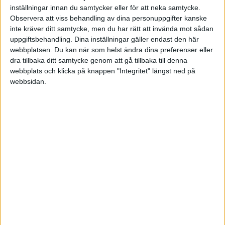
inställningar innan du samtycker eller för att neka samtycke.
POLEN
Observera att viss behandling av dina personuppgifter kanske
inte kräver ditt samtycke, men du har rätt att invända mot sådan
uppgiftsbehandling. Dina inställningar gäller endast den här
PORTUGAL
Division 1 Norra
La Liga
webbplatsen. Du kan när som helst ändra dina preferenser eller
SENASTE RESULTAT
dra tillbaka ditt samtycke genom att gå tillbaka till denna
SCHWEIZ
webbplats och klicka på knappen "Integritet" längst ned på
Inga matcher
webbsidan.
SERBIEN
Division 2 – Södra Götaland
Serie A
TABELL
Uppdaterad 2024-10-19 22:19
SKOTTLAND
#
Lag
S
V
O
F
+/-
P
SPANIEN
1
KuPS
27
17
5
5
46-24
56
Division 2 – Västra Götaland
Bundesliga
SVERIGE
2
Ilves
27
16
6
5
56-27
54
TURKIET
3
HJK Helsingfors
27
13
6
8
44-27
45
TYSKLAND