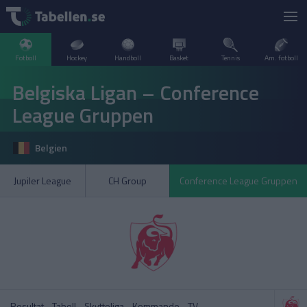
Fotboll
Hockey
Handboll
Basket
Tennis
Am. fotboll
LIVESCORE
Belgiska Ligan – Conference
League Gruppen
TV
ARGENTINA
Belgien
POPULÄRT
BELGIEN
Division 2 Norrland – Uppflyttningsserien
VM Herrar – Slutspel
Jupiler League
CH Group
Conference League Gruppen
SVERIGE
BRASILIEN
A–Ö
DANMARK
Allsvenskan
Allsvenskan
ENGLAND
FINLAND
Resultat
Tabell
Skytteliga
Kommande
TV