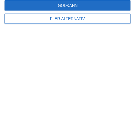
GODKÄNN
FLER ALTERNATIV
KOMMANDE MATCHER
Inga matcher
TV-MATCHER
Inga matcher
Visa hela TV-tablån