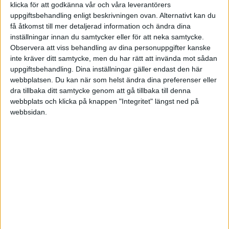
klicka för att godkänna vår och våra leverantörers
uppgiftsbehandling enligt beskrivningen ovan. Alternativt kan du
POLEN
få åtkomst till mer detaljerad information och ändra dina
inställningar innan du samtycker eller för att neka samtycke.
PORTUGAL
Division 1 Norra
La Liga
Observera att viss behandling av dina personuppgifter kanske
SENASTE RESULTAT
inte kräver ditt samtycke, men du har rätt att invända mot sådan
SCHWEIZ
uppgiftsbehandling. Dina inställningar gäller endast den här
webbplatsen. Du kan när som helst ändra dina preferenser eller
Lör 23/5
dra tillbaka ditt samtycke genom att gå tillbaka till denna
SERBIEN
webbplats och klicka på knappen "Integritet" längst ned på
Division 2 – Södra Götaland
Serie A
2-0
webbsidan.
Antwerp
Westerlo
SKOTTLAND
0-2
SPANIEN
Leuven
Genk
Division 2 – Västra Götaland
Bundesliga
SVERIGE
0-2
St. Liege
Charleroi
TURKIET
Tis 19/5
TYSKLAND