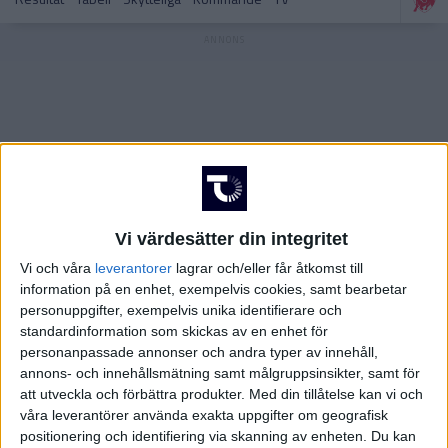
FRANKRIKE
Damallsvenskan
Superettan
GREKLAND
HOLLAND
Damallsvenskan
Superettan
INTERNATIONELLT
ITALIEN
Vi värdesätter din integritet
Vi och våra
leverantorer
lagrar och/eller får åtkomst till
KINA
information på en enhet, exempelvis cookies, samt bearbetar
Champions League
Elitettan
personuppgifter, exempelvis unika identifierare och
KROATIEN
standardinformation som skickas av en enhet för
personanpassade annonser och andra typer av innehåll,
annons- och innehållsmätning samt målgruppsinsikter, samt för
NORGE
att utveckla och förbättra produkter.
Med din tillåtelse kan vi och
Division 1 Södra
Premier League
våra leverantörer använda exakta uppgifter om geografisk
OLYMPISKA SPELEN
positionering och identifiering via skanning av enheten. Du kan