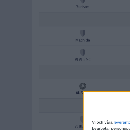
Buriram
Machida
Al Ahli SC
Al-Sadd
Vi och våra
leverant
Al Ittihad
bearbetar personuppg