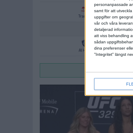
personanpassade ann
samt för att utveckla
Tractor
uppgifter om geograf
vår och våra leverant
detaljerad informati
att viss behandling 
sådan uppgiftsbehand
dina preferenser elle
Al Hilal
"Integritet" längst 
Vi
FL