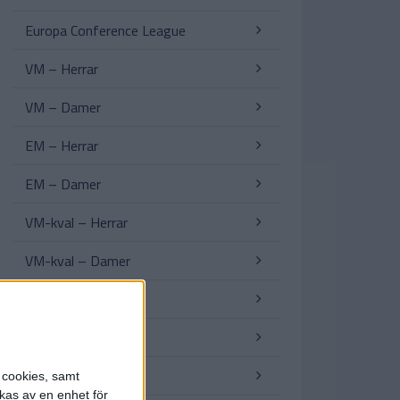
Europa Conference League
VM – Herrar
VM – Damer
EM – Herrar
EM – Damer
VM-kval – Herrar
VM-kval – Damer
EM-kval – Herrar
EM-kval – Damer
Nations League
s cookies, samt
kas av en enhet för