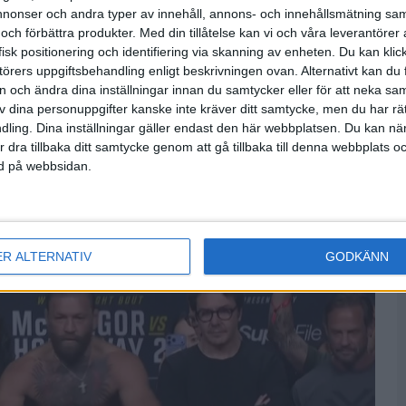
onser och andra typer av innehåll, annons- och innehållsmätning sam
0-3
 och förbättra produkter.
Med din tillåtelse kan vi och våra leverantöre
Shabab Al-Ahli Dubai
isk positionering och identifiering via skanning av enheten. Du kan klic
örers uppgiftsbehandling enligt beskrivningen ovan. Alternativt kan du f
Mån 13/4
on och ändra dina inställningar innan du samtycker eller för att neka sa
av dina personuppgifter kanske inte kräver ditt samtycke, men du har rä
3-3
ling. Dina inställningar gäller endast den här webbplatsen. Du kan nä
r dra tillbaka ditt samtycke genom att gå tillbaka till denna webbplats 
Al-Sadd
(2-4) Str.
ned på webbsidan.
sa fler matcher
ER ALTERNATIV
GODKÄNN