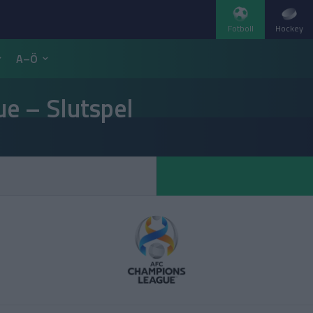
Fotboll
Hockey
A–Ö
e – Slutspel