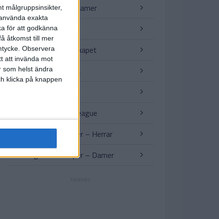
Nations League – Damer
t målgruppsinsikter,
r använda exakta
VM för klubblag
ka för att godkänna
å åtkomst till mer
Afrikanska Mästerskapet
mtycke.
Observera
tt att invända mot
VM-kval Sydamerika
r som helst ändra
och klicka på knappen
Copa America
AFC – Champions League
Träningslandskamper – Herrar
Träningslandskamper – Damer