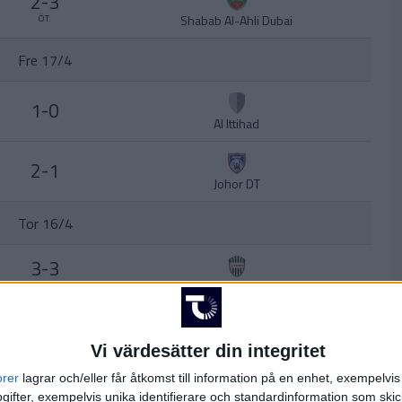
2-3
Shabab Al-Ahli Dubai
ÖT.
Fre 17/4
1-0
Al Ittihad
2-1
Johor DT
Tor 16/4
3-3
Vissel Kobe
(4-5) Str.
Tis 14/4
Vi värdesätter din integritet
1-0
orer
lagrar och/eller får åtkomst till information på en enhet, exempelvi
Al Wahda
ÖT.
ifter, exempelvis unika identifierare och standardinformation som skic