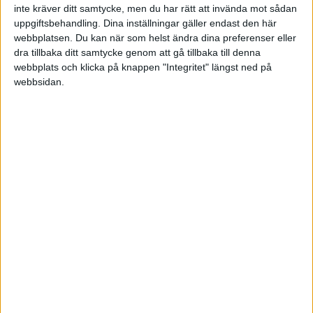
inte kräver ditt samtycke, men du har rätt att invända mot sådan
POLEN
uppgiftsbehandling. Dina inställningar gäller endast den här
webbplatsen. Du kan när som helst ändra dina preferenser eller
TABELL
dra tillbaka ditt samtycke genom att gå tillbaka till denna
PORTUGAL
Division 1 Norra
La Liga
webbplats och klicka på knappen "Integritet" längst ned på
2020-2021
webbsidan.
SCHWEIZ
#
Lag
S
V
O
F
+/-
P
SERBIEN
Division 2 – Södra Götaland
Serie A
1
Man City
38
27
5
6
83-32
86
SKOTTLAND
2
Manchester Utd
38
21
11
6
73-44
74
SPANIEN
3
Liverpool FC
38
20
9
9
68-42
69
Division 2 – Västra Götaland
Bundesliga
SVERIGE
4
Chelsea FC
38
19
10
9
58-36
67
TURKIET
5
Leicester
38
20
6
12
68-50
66
TYSKLAND