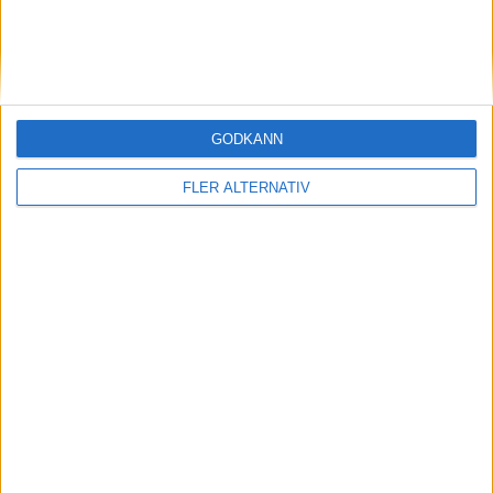
16
Brighton
38
9
14
15
40-46
41
Svenska Cupen – Herrar
17
Burnley
38
10
9
19
33-55
39
GODKÄNN
18
Fulham FC
38
5
13
20
27-53
28
Svenska Cupen – Damer
FLER ALTERNATIV
19
West Brom
38
5
11
22
35-76
26
20
Sheffield Utd
38
7
2
29
20-63
23
ENGLAND
Premier League
Women’s Super League
The Championship