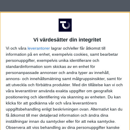
FRANKRIKE
Damallsvenskan
Superettan
GREKLAND
HOLLAND
Vi värdesätter din integritet
Vi och våra
leverantorer
lagrar och/eller får åtkomst till
Damallsvenskan
Superettan
INTERNATIONELLT
information på en enhet, exempelvis cookies, samt bearbetar
personuppgifter, exempelvis unika identifierare och
standardinformation som skickas av en enhet för
ITALIEN
personanpassade annonser och andra typer av innehåll,
annons- och innehållsmätning samt målgruppsinsikter, samt för
KINA
Champions League
Elitettan
att utveckla och förbättra produkter.
Med din tillåtelse kan vi och
våra leverantörer använda exakta uppgifter om geografisk
KROATIEN
positionering och identifiering via skanning av enheten. Du kan
klicka för att godkänna vår och våra leverantörers
uppgiftsbehandling enligt beskrivningen ovan. Alternativt kan du
NORGE
få åtkomst till mer detaljerad information och ändra dina
Division 1 Södra
Premier League
inställningar innan du samtycker eller för att neka samtycke.
OLYMPISKA SPELEN
Observera att viss behandling av dina personuppgifter kanske