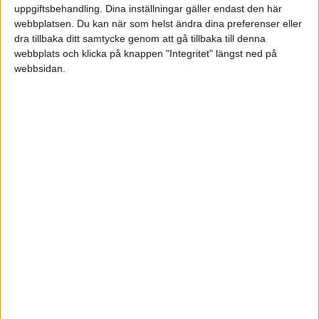
uppgiftsbehandling. Dina inställningar gäller endast den här
POLEN
webbplatsen. Du kan när som helst ändra dina preferenser eller
dra tillbaka ditt samtycke genom att gå tillbaka till denna
TABELL
webbplats och klicka på knappen "Integritet" längst ned på
PORTUGAL
Division 1 Norra
La Liga
webbsidan.
2003
SCHWEIZ
#
Lag
S
V
O
F
+/-
P
SERBIEN
Division 2 – Södra Götaland
Serie A
1
Djurgårdens IF
26
19
1
6
62-26
58
SKOTTLAND
2
Hammarby
26
15
6
5
50-30
51
SPANIEN
3
Malmö FF
26
14
6
6
50-23
48
Division 2 – Västra Götaland
Bundesliga
SVERIGE
4
Örgryte
26
14
3
9
42-40
45
TURKIET
5
AIK
26
11
6
9
39-34
39
TYSKLAND