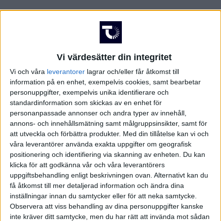
FRANKRIKE
Damallsvenskan
Superettan
GREKLAND
Vi värdesätter din integritet
HOLLAND
Vi och våra
leverantorer
lagrar och/eller får åtkomst till
information på en enhet, exempelvis cookies, samt bearbetar
Damallsvenskan
Superettan
INTERNATIONELLT
personuppgifter, exempelvis unika identifierare och
standardinformation som skickas av en enhet för
personanpassade annonser och andra typer av innehåll,
ITALIEN
annons- och innehållsmätning samt målgruppsinsikter, samt för
att utveckla och förbättra produkter.
Med din tillåtelse kan vi och
KINA
Champions League
Elitettan
våra leverantörer använda exakta uppgifter om geografisk
positionering och identifiering via skanning av enheten. Du kan
KROATIEN
klicka för att godkänna vår och våra leverantörers
uppgiftsbehandling enligt beskrivningen ovan. Alternativt kan du
få åtkomst till mer detaljerad information och ändra dina
NORGE
inställningar innan du samtycker eller för att neka samtycke.
Division 1 Södra
Premier League
Observera att viss behandling av dina personuppgifter kanske
OLYMPISKA SPELEN
inte kräver ditt samtycke, men du har rätt att invända mot sådan