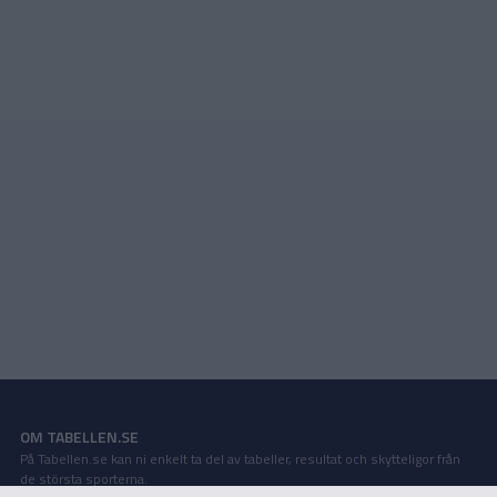
OM TABELLEN.SE
På Tabellen.se kan ni enkelt ta del av tabeller, resultat och skytteligor från
de största sporterna.