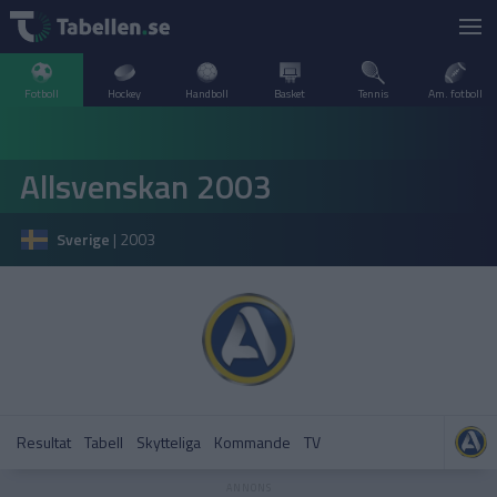
Fotboll
Hockey
Handboll
Basket
Tennis
Am. fotboll
LIVESCORE
Allsvenskan 2003
TV
ARGENTINA
Sverige
|
2003
POPULÄRT
BELGIEN
Division 2 Norrland – Uppflyttningsserien
VM Herrar – Slutspel
SVERIGE
BRASILIEN
A–Ö
DANMARK
Allsvenskan
Allsvenskan
ENGLAND
Resultat
Tabell
Skytteliga
Kommande
TV
FINLAND