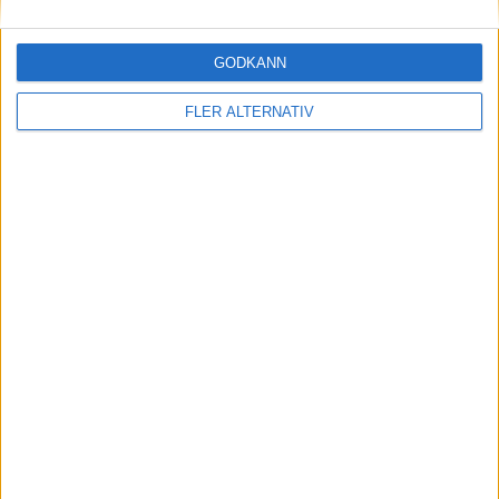
SVERIGE
Svenska Cupen – Herrar
GODKÄNN
Division 2 Norrland – Uppflyttningsserien
FLER ALTERNATIV
Allsvenskan
Damallsvenskan
Svenska Cupen – Damer
Superettan
Elitettan
Division 1 Södra
Division 1 Norra
Division 2 – Södra Götaland
Division 2 – Västra Götaland
Division 2 – Norra Götaland
Division 2 – Södra Svealand