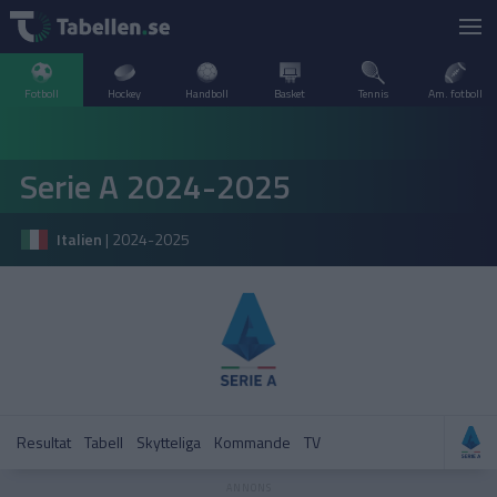
Fotboll
Hockey
Handboll
Basket
Tennis
Am. fotboll
LIVESCORE
Serie A 2024-2025
TV
ARGENTINA
Italien
|
2024-2025
POPULÄRT
BELGIEN
Division 2 Norrland – Uppflyttningsserien
VM Herrar – Slutspel
SVERIGE
BRASILIEN
A–Ö
DANMARK
Allsvenskan
Allsvenskan
ENGLAND
Resultat
Tabell
Skytteliga
Kommande
TV
FINLAND