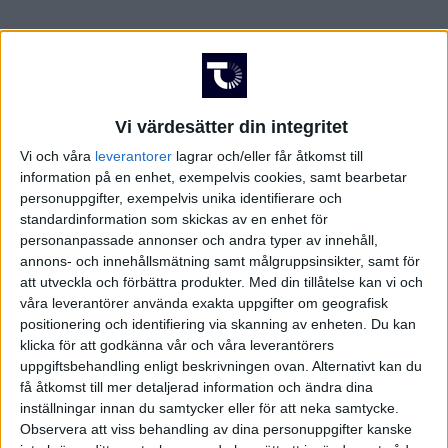
FRANKRIKE
Damallsvenskan
Superettan
GREKLAND
Vi värdesätter din integritet
HOLLAND
Vi och våra
leverantorer
lagrar och/eller får åtkomst till
Damallsvenskan
Superettan
information på en enhet, exempelvis cookies, samt bearbetar
INTERNATIONELLT
personuppgifter, exempelvis unika identifierare och
standardinformation som skickas av en enhet för
ITALIEN
personanpassade annonser och andra typer av innehåll,
annons- och innehållsmätning samt målgruppsinsikter, samt för
KINA
att utveckla och förbättra produkter.
Med din tillåtelse kan vi och
Champions League
Elitettan
våra leverantörer använda exakta uppgifter om geografisk
positionering och identifiering via skanning av enheten. Du kan
KROATIEN
klicka för att godkänna vår och våra leverantörers
uppgiftsbehandling enligt beskrivningen ovan. Alternativt kan du
NORGE
få åtkomst till mer detaljerad information och ändra dina
inställningar innan du samtycker eller för att neka samtycke.
Division 1 Södra
Premier League
Observera att viss behandling av dina personuppgifter kanske
OLYMPISKA SPELEN