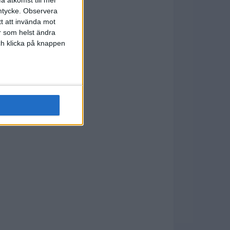
å åtkomst till mer
mtycke.
Observera
tt att invända mot
r som helst ändra
och klicka på knappen