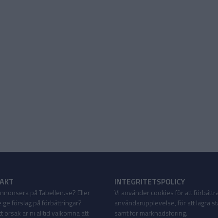
AKT
INTEGRITETSPOLICY
 annonsera på Tabellen.se? Eller
Vi använder cookies för att förbättr
 ge förslag på förbättringar?
användarupplevelse, för att lagra sta
 orsak är ni alltid välkomna att
samt för marknadsföring.