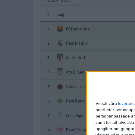
#
Lag
1
FC Barcelona
2
Real Madrid
3
Atl. Madrid
4
Ath Bilbao
5
Villarreal CF
6
Real Betis
Vi och våra
leverant
bearbetar personuppg
7
Celta Vigo
personanpassade ann
samt för att utveckla
uppgifter om geograf
8
Rayo Vallecano