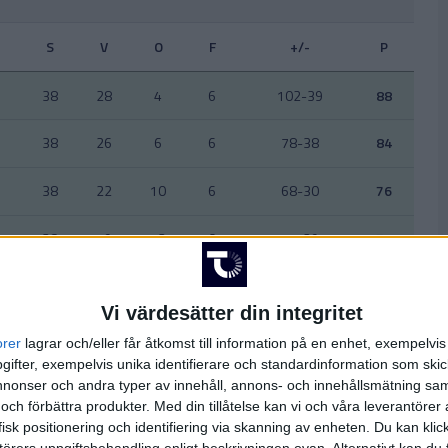
S
V
O
F
+/-
P
38
28
4
6
102-39
88
38
26
6
6
78-38
84
38
22
10
6
68-30
76
38
19
13
6
54-29
70
38
20
10
8
71-51
70
Vi värdesätter din integritet
38
16
12
10
57-50
60
orer
lagrar och/eller får åtkomst till information på en enhet, exempelvi
ifter, exempelvis unika identifierare och standardinformation som skic
38
16
7
15
59-57
55
onser och andra typer av innehåll, annons- och innehållsmätning sam
 och förbättra produkter.
Med din tillåtelse kan vi och våra leverantöre
isk positionering och identifiering via skanning av enheten. Du kan klic
38
13
13
12
41-45
52