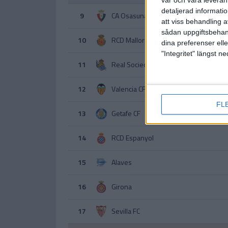
vår och våra leverant
detaljerad informati
9
CA Osasuna
att viss behandling 
sådan uppgiftsbehand
10
RCD Mallorca
dina preferenser elle
"Integritet" längst 
11
Real Sociedad
12
Valencia CF
FL
13
Getafe CF
14
RCD Espanyol
15
Alaves
16
Girona
17
Sevilla FC