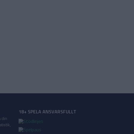
18+ SPELA ANSVARSFULLT
a din
tistik,