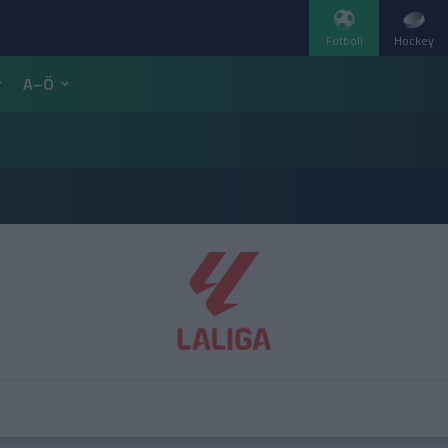
Fotboll
Hockey
A–Ö