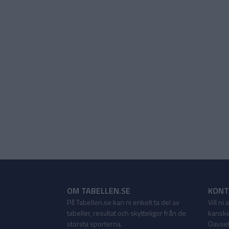
OM TABELLEN.SE
KONT
På Tabellen.se kan ni enkelt ta del av
Vill ni
tabeller, resultat och skytteligor från de
kanske
största sporterna.
Oavsett