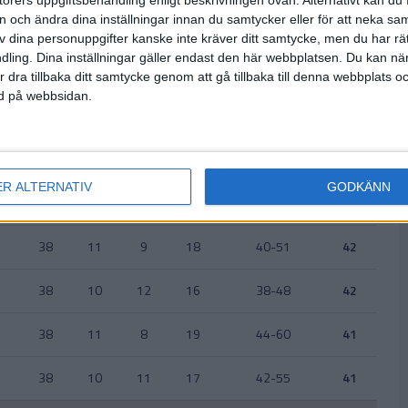
örers uppgiftsbehandling enligt beskrivningen ovan. Alternativt kan du f
on och ändra dina inställningar innan du samtycker eller för att neka sa
38
12
16
10
48-52
52
av dina personuppgifter kanske inte kräver ditt samtycke, men du har rä
ling. Dina inställningar gäller endast den här webbplatsen. Du kan nä
38
13
9
16
35-44
48
r dra tillbaka ditt samtycke genom att gå tillbaka till denna webbplats 
ned på webbsidan.
38
13
7
18
35-46
46
38
11
13
14
44-54
46
ER ALTERNATIV
GODKÄNN
38
11
9
18
34-39
42
38
11
9
18
40-51
42
38
10
12
16
38-48
42
38
11
8
19
44-60
41
38
10
11
17
42-55
41