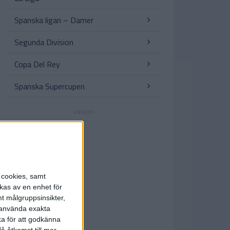
Spanska ligan – Damer
Segunda Division
Copa Del Rey
Spanska Supercupen
s cookies, samt
kas av en enhet för
t målgruppsinsikter,
r använda exakta
ka för att godkänna