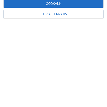
GODKÄNN
16
Elche
38
9
13
16
30-50
40
Svenska Cupen – Herrar
FLER ALTERNATIV
17
Almeria
38
11
7
20
43-71
40
18
CA Osasuna
38
10
9
19
32-62
39
Svenska Cupen – Damer
19
Real Valladolid
38
7
15
16
38-60
36
20
Real Betis
38
6
7
25
36-78
25
SPANIEN
La Liga
Spanska ligan – Damer
Segunda Division