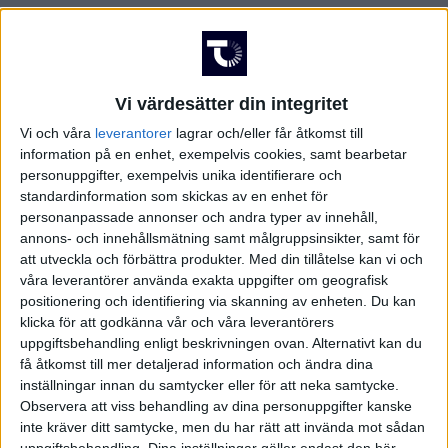
FRANKRIKE
Damallsvenskan
Superettan
GREKLAND
Vi värdesätter din integritet
HOLLAND
Vi och våra
leverantorer
lagrar och/eller får åtkomst till
information på en enhet, exempelvis cookies, samt bearbetar
Damallsvenskan
Superettan
personuppgifter, exempelvis unika identifierare och
INTERNATIONELLT
standardinformation som skickas av en enhet för
personanpassade annonser och andra typer av innehåll,
ITALIEN
annons- och innehållsmätning samt målgruppsinsikter, samt för
att utveckla och förbättra produkter.
Med din tillåtelse kan vi och
våra leverantörer använda exakta uppgifter om geografisk
KINA
Champions League
Elitettan
positionering och identifiering via skanning av enheten. Du kan
klicka för att godkänna vår och våra leverantörers
KROATIEN
uppgiftsbehandling enligt beskrivningen ovan. Alternativt kan du
få åtkomst till mer detaljerad information och ändra dina
NORGE
inställningar innan du samtycker eller för att neka samtycke.
Observera att viss behandling av dina personuppgifter kanske
Division 1 Södra
Premier League
inte kräver ditt samtycke, men du har rätt att invända mot sådan
OLYMPISKA SPELEN