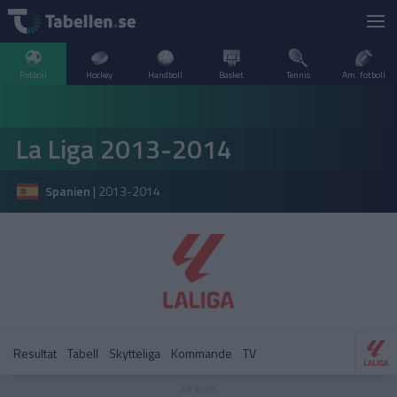
Fotboll
Hockey
Handboll
Basket
Tennis
Am. fotboll
LIVESCORE
La Liga 2013-2014
TV
ARGENTINA
Spanien
|
2013-2014
POPULÄRT
BELGIEN
Division 2 Norrland – Uppflyttningsserien
VM Herrar – Slutspel
SVERIGE
BRASILIEN
A–Ö
DANMARK
Allsvenskan
Allsvenskan
ENGLAND
Resultat
Tabell
Skytteliga
Kommande
TV
FINLAND