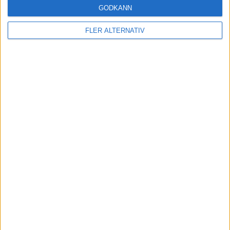
GODKÄNN
16
Real Sociedad
38
11
7
20
48-65
40
Svenska Cupen – Herrar
FLER ALTERNATIV
17
Racing Santander
38
9
13
16
36-49
40
18
Deportivo Alaves
38
9
12
17
35-54
39
Svenska Cupen – Damer
19
Cadiz
38
8
12
18
36-52
36
20
Malaga
38
5
9
24
36-68
24
SPANIEN
La Liga
Spanska ligan – Damer
Segunda Division