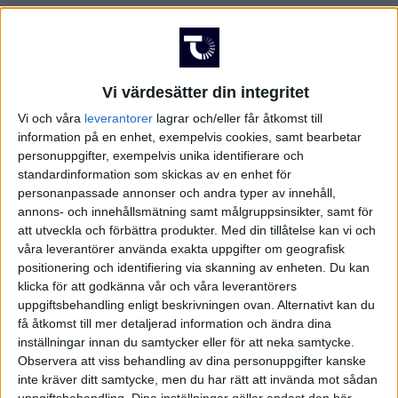
FRANKRIKE
Damallsvenskan
Superettan
GREKLAND
Vi värdesätter din integritet
HOLLAND
Vi och våra
leverantorer
lagrar och/eller får åtkomst till
information på en enhet, exempelvis cookies, samt bearbetar
Damallsvenskan
Superettan
personuppgifter, exempelvis unika identifierare och
INTERNATIONELLT
standardinformation som skickas av en enhet för
personanpassade annonser och andra typer av innehåll,
ITALIEN
annons- och innehållsmätning samt målgruppsinsikter, samt för
att utveckla och förbättra produkter.
Med din tillåtelse kan vi och
våra leverantörer använda exakta uppgifter om geografisk
KINA
Champions League
Elitettan
positionering och identifiering via skanning av enheten. Du kan
klicka för att godkänna vår och våra leverantörers
KROATIEN
uppgiftsbehandling enligt beskrivningen ovan. Alternativt kan du
få åtkomst till mer detaljerad information och ändra dina
NORGE
inställningar innan du samtycker eller för att neka samtycke.
Observera att viss behandling av dina personuppgifter kanske
Division 1 Södra
Premier League
inte kräver ditt samtycke, men du har rätt att invända mot sådan
OLYMPISKA SPELEN