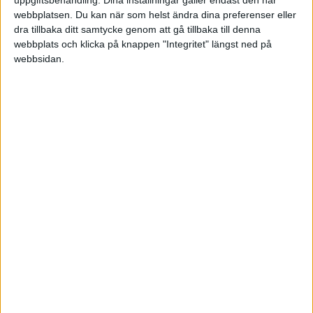
uppgiftsbehandling. Dina inställningar gäller endast den här
webbplatsen. Du kan när som helst ändra dina preferenser eller
POLEN
dra tillbaka ditt samtycke genom att gå tillbaka till denna
webbplats och klicka på knappen "Integritet" längst ned på
TABELL
PORTUGAL
webbsidan.
Division 1 Norra
La Liga
2005-2006
SCHWEIZ
#
Lag
S
V
O
F
+/-
P
SERBIEN
Division 2 – Södra Götaland
Serie A
1
FC Barcelona
38
25
7
6
80-35
82
SKOTTLAND
2
Real Madrid
38
20
10
8
70-40
70
SPANIEN
3
Valencia CF
38
19
12
7
58-33
69
Division 2 – Västra Götaland
Bundesliga
SVERIGE
4
CA Osasuna
38
21
5
12
49-43
68
TURKIET
5
Sevilla FC
38
20
8
10
54-39
68
TYSKLAND