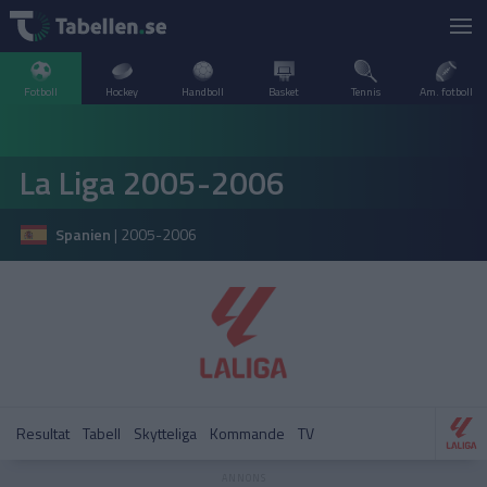
Fotboll
Hockey
Handboll
Basket
Tennis
Am. fotboll
LIVESCORE
La Liga 2005-2006
TV
ARGENTINA
Spanien
|
2005-2006
POPULÄRT
BELGIEN
Division 2 Norrland – Uppflyttningsserien
VM Herrar – Slutspel
SVERIGE
BRASILIEN
A–Ö
DANMARK
Allsvenskan
Allsvenskan
ENGLAND
Resultat
Tabell
Skytteliga
Kommande
TV
FINLAND