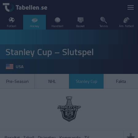
Fotboll
Hockey
Handboll
Basket
Tennis
Am. fotboll
LIVESCORE
Stanley Cup – Slutspel
TV
DANMARK
USA
POPULÄRT
FINLAND
SHL
SHL
Pre-Season
NHL
Stanley Cup
Fakta
SVERIGE
FRANKRIKE
A–Ö
INTERNATIONELLT
Hockeyallsvenskan
SDHL
KANADA
NORGE
Resultat
Tabell
Poängliga
Kommande
TV