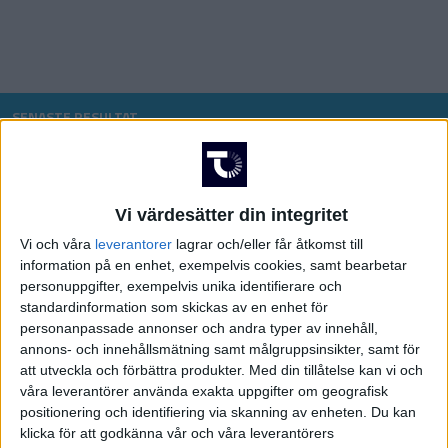
CHL
SENASTE RESULTAT
Mån 15/6
SCA Cupen
Vi värdesätter din integritet
0-3
Vegas Golden Knights
Carolina Hurricanes
Vi och våra
leverantorer
lagrar och/eller får åtkomst till
information på en enhet, exempelvis cookies, samt bearbetar
Fre 12/6
personuppgifter, exempelvis unika identifierare och
standardinformation som skickas av en enhet för
4-2
personanpassade annonser och andra typer av innehåll,
OS – Herrar
Carolina Hurricanes
Vegas Golden Knights
annons- och innehållsmätning samt målgruppsinsikter, samt för
att utveckla och förbättra produkter.
Med din tillåtelse kan vi och
Ons 10/6
våra leverantörer använda exakta uppgifter om geografisk
positionering och identifiering via skanning av enheten. Du kan
klicka för att godkänna vår och våra leverantörers
3-5