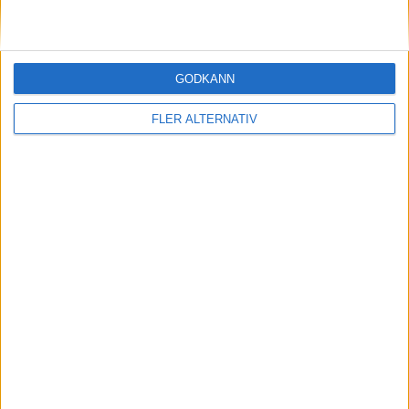
GODKÄNN
FLER ALTERNATIV
POÄNGLIGA
Uppdaterad 2026-06-15 05:24
#
Spelare
Lag
Mål
Assists
Poäng
1
M. Marner
Vegas Golden Knights
10
19
29
2
J. Eichel
Vegas Golden Knights
2
20
22
3
J. Blake
Carolina Hurricanes
7
13
20