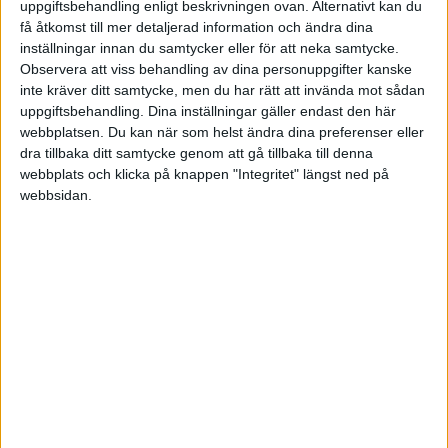
OS – Damer
uppgiftsbehandling enligt beskrivningen ovan. Alternativt kan du
Vegas Golden Knights
Carolina Hurricanes
få åtkomst till mer detaljerad information och ändra dina
inställningar innan du samtycker eller för att neka samtycke.
Sön 7/6
Observera att viss behandling av dina personuppgifter kanske
inte kräver ditt samtycke, men du har rätt att invända mot sådan
5-4
uppgiftsbehandling. Dina inställningar gäller endast den här
ÖT.
Vegas Golden Knights
Carolina Hurricanes
JVM
webbplatsen. Du kan när som helst ändra dina preferenser eller
dra tillbaka ditt samtycke genom att gå tillbaka till denna
Fre 5/6
webbplats och klicka på knappen "Integritet" längst ned på
webbsidan.
4-3
ÖT.
Carolina Hurricanes
Vegas Golden Knights
Ons 3/6
4-5
Carolina Hurricanes
Vegas Golden Knights
Lör 30/5