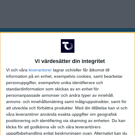
SDHL
SENASTE RESULTAT
Fre 6/3
Vi värdesätter din integritet
CHL
1-4
Vi och våra
leverantorer
lagrar och/eller får åtkomst till
Östersund
Kalmar
information på en enhet, exempelvis cookies, samt bearbetar
personuppgifter, exempelvis unika identifierare och
3-2
standardinformation som skickas av en enhet för
AIK
Oskarshamn
personanpassade annonser och andra typer av innehåll,
SCA Cupen
annons- och innehållsmätning samt målgruppsinsikter, samt för
2-1
att utveckla och förbättra produkter.
Med din tillåtelse kan vi och
Almtuna
MODO
våra leverantörer använda exakta uppgifter om geografisk
positionering och identifiering via skanning av enheten. Du kan
1-3
klicka för att godkänna vår och våra leverantörers
Mora
Nybro
uppgiftsbehandling enligt beskrivningen ovan. Alternativt kan du