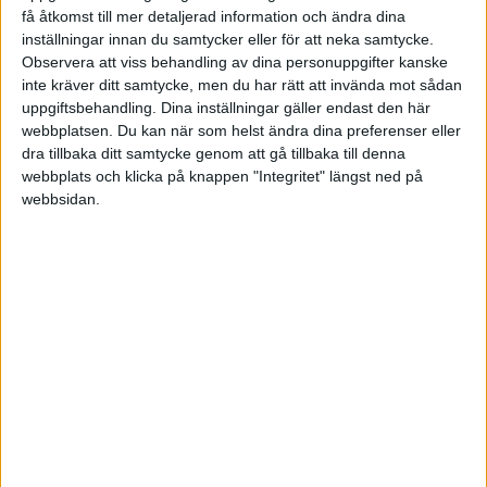
OS – Herrar
få åtkomst till mer detaljerad information och ändra dina
1-2
inställningar innan du samtycker eller för att neka samtycke.
ÖT.
Södertälje
Karlskoga
Observera att viss behandling av dina personuppgifter kanske
inte kräver ditt samtycke, men du har rätt att invända mot sådan
3-4
uppgiftsbehandling. Dina inställningar gäller endast den här
ÖT.
Troja/Ljungby
Vimmerby
webbplatsen. Du kan när som helst ändra dina preferenser eller
OS – Damer
dra tillbaka ditt samtycke genom att gå tillbaka till denna
1-3
webbplats och klicka på knappen "Integritet" längst ned på
Västerås
Björklöven
webbsidan.
Ons 4/3
JVM
4-3
ÖT.
AIK
Östersund
1-3
Karlskoga
Kalmar
5-4
MODO
Oskarshamn