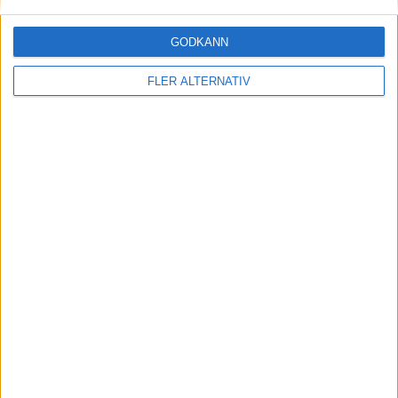
POÄNGLIGA
Uppdaterad 2026-03-06 22:22
GODKÄNN
#
Spelare
Lag
Mål
Assists
Poäng
FLER ALTERNATIV
1
S. Pooley
AIK
27
32
59
2
L. Dower Nilsson
Björklöven
21
36
57
3
G. Diaco
Kalmar
25
29
54
4
T. Lepaus
Oskarshamn
15
36
51
5
M. Oby-Olsen
Almtuna
27
21
48
6
L. Hawel
Kalmar
13
32
45
7
M. Nilsson
Björklöven
12
32
44
8
A. Ottosson
Björklöven
25
16
41