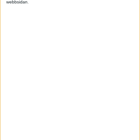
webbsidan.
SDHL
SENASTE RESULTAT
Inga matcher
CHL
KOMMANDE MATCHER
Inga matcher
SCA Cupen
TV-MATCHER
Inga matcher