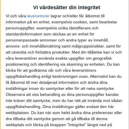
Vi värdesätter din integritet
OLYMPISKA SPELEN
Hockeyallsvenskan – Playoff
Hockeyallsvenskan
Vi och våra
leverantorer
lagrar och/eller får åtkomst till
information på en enhet, exempelvis cookies, samt bearbetar
POLEN
personuppgifter, exempelvis unika identifierare och
standardinformation som skickas av en enhet för
SCHWEIZ
personanpassade annonser och andra typer av innehåll,
annons- och innehållsmätning samt målgruppsinsikter, samt för
Hockeyettan Södra – Slutspel
J20 SuperElit
SLOVAKIEN
att utveckla och förbättra produkter.
Med din tillåtelse kan vi och
våra leverantörer använda exakta uppgifter om geografisk
positionering och identifiering via skanning av enheten. Du kan
STORBRITANIEN
klicka för att godkänna vår och våra leverantörers
uppgiftsbehandling enligt beskrivningen ovan. Alternativt kan du
SVERIGE
få åtkomst till mer detaljerad information och ändra dina
Hockeyettan Norra – Slutspel
Hockeyettan – Norra
inställningar innan du samtycker eller för att neka samtycke.
Observera att viss behandling av dina personuppgifter kanske
TJECKIEN
inte kräver ditt samtycke, men du har rätt att invända mot sådan
uppgiftsbehandling. Dina inställningar gäller endast den här
TYSKLAND
webbplatsen. Du kan när som helst ändra dina preferenser eller
dra tillbaka ditt samtycke genom att gå tillbaka till denna
Hockeyettan – Södra
NHL
USA
webbplats och klicka på knappen "Integritet" längst ned på