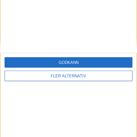
OS – Herrar
Visa hela TV-tablån
OS – Damer
GODKÄNN
FLER ALTERNATIV
JVM
USA
NHL
AHL