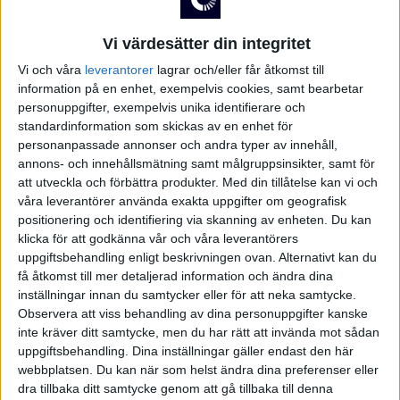
Vi värdesätter din integritet
Vi och våra
leverantorer
lagrar och/eller får åtkomst till
SDHL
information på en enhet, exempelvis cookies, samt bearbetar
SENASTE RESULTAT
personuppgifter, exempelvis unika identifierare och
standardinformation som skickas av en enhet för
Inga matcher
personanpassade annonser och andra typer av innehåll,
annons- och innehållsmätning samt målgruppsinsikter, samt för
att utveckla och förbättra produkter.
Med din tillåtelse kan vi och
CHL
GRUPP A
våra leverantörer använda exakta uppgifter om geografisk
Uppdaterad idag 08:41
positionering och identifiering via skanning av enheten. Du kan
klicka för att godkänna vår och våra leverantörers
#
Lag
S
V
VÖ
FÖ
F
+/-
P
uppgiftsbehandling enligt beskrivningen ovan. Alternativt kan du
få åtkomst till mer detaljerad information och ändra dina
1
USA
0
0
0
0
0
+0
0
inställningar innan du samtycker eller för att neka samtycke.
SCA Cupen
Observera att viss behandling av dina personuppgifter kanske
2
Tyskland
0
0
0
0
0
+0
0
inte kräver ditt samtycke, men du har rätt att invända mot sådan
uppgiftsbehandling. Dina inställningar gäller endast den här
webbplatsen. Du kan när som helst ändra dina preferenser eller
3
Schweiz
0
0
0
0
0
+0
0
dra tillbaka ditt samtycke genom att gå tillbaka till denna