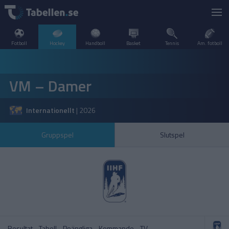
Fotboll
Hockey
Handboll
Basket
Tennis
Am. fotboll
LIVESCORE
VM – Damer
TV
DANMARK
Internationellt
|
2026
POPULÄRT
FINLAND
VM – Herrar
SHL
Gruppspel
Slutspel
SVERIGE
FRANKRIKE
A–Ö
INTERNATIONELLT
SHL – Slutspel
SDHL
KANADA
NORGE
Resultat
Tabell
Poängliga
Kommande
TV