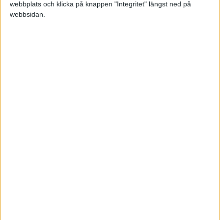
OS – Herrar
webbplats och klicka på knappen "Integritet" längst ned på
4
Tjeckien
0
0
0
0
0
+0
0
webbsidan.
5
Austria W
0
0
0
0
0
+0
0
Promotion - WCH Women (Play Offs)
OS – Damer
WCH Women (Relegation)
GRUPP B
Uppdaterad idag 08:41
JVM
#
Lag
S
V
VÖ
FÖ
F
+/-
P
1
Kanada
0
0
0
0
0
+0
0
2
Japan
0
0
0
0
0
+0
0
3
Finland
0
0
0
0
0
+0
0