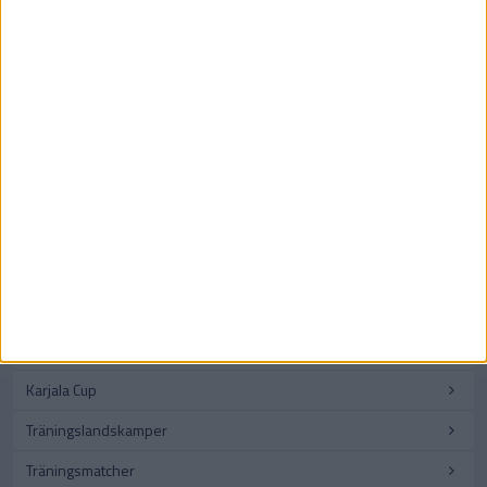
CHL
JVM
VM – Herrar
VM – Damer
VM U18 – Herrar
VM U18 – Damer
Beijer Hockey Games
Swiss Ice Hockey Games
Czech Hockey Games
Karjala Cup
Träningslandskamper
Träningsmatcher