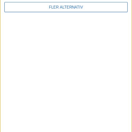
FLER ALTERNATIV
Visa fler matcher