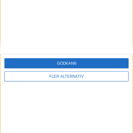
KOMMANDE MATCHER
Tor 3/9
17:30
Plzen
Rögle
17:30
Tappara
Liberec
GODKÄNN
FLER ALTERNATIV
18:00
Pardubice
Tychy
18:30
Graz99ers
Fribourg
19:15
Klagenfurt
Bordeaux