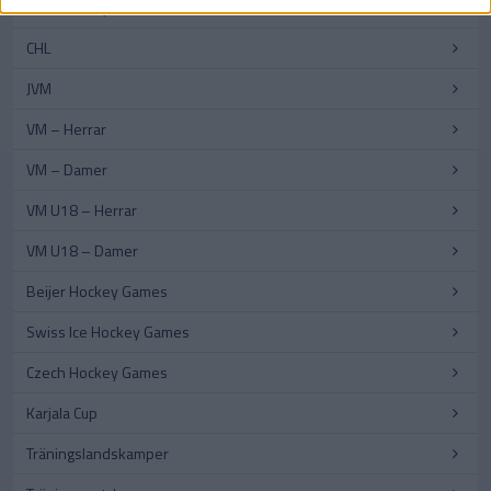
Euro Hockey Tour – Damer
CHL
JVM
VM – Herrar
VM – Damer
VM U18 – Herrar
VM U18 – Damer
Beijer Hockey Games
Swiss Ice Hockey Games
Czech Hockey Games
Karjala Cup
Träningslandskamper