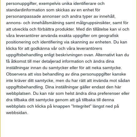
OS – Damer
personuppgifter, exempelvis unika identifierare och
4
Herning Blue Fox
0
0
0
0
0
+0
0
standardinformation som skickas av en enhet för
personanpassade annonser och andra typer av innehåll,
5
SaiPa
0
0
0
0
0
+0
0
annons- och innehållsmätning samt målgruppsinsikter, samt för
att utveckla och förbättra produkter.
Med din tillåtelse kan vi och
6
Tappara
0
0
0
0
0
+0
0
våra leverantörer använda exakta uppgifter om geografisk
JVM
positionering och identifiering via skanning av enheten. Du kan
klicka för att godkänna vår och våra leverantörers
7
Adler Mannheim
0
0
0
0
0
+0
0
uppgiftsbehandling enligt beskrivningen ovan. Alternativt kan du
få åtkomst till mer detaljerad information och ändra dina
8
Kolner
0
0
0
0
0
+0
0
inställningar innan du samtycker eller för att neka samtycke.
Observera att viss behandling av dina personuppgifter kanske
9
Storhamar
0
0
0
0
0
+0
0
inte kräver ditt samtycke, men du har rätt att invända mot sådan
uppgiftsbehandling. Dina inställningar gäller endast den här
10
Nitra
0
0
0
0
0
+0
0
webbplatsen. Du kan när som helst ändra dina preferenser eller
dra tillbaka ditt samtycke genom att gå tillbaka till denna
webbplats och klicka på knappen "Integritet" längst ned på
11
Skellefteå
0
0
0
0
0
+0
0
webbsidan.
12
Rögle
0
0
0
0
0
+0
0