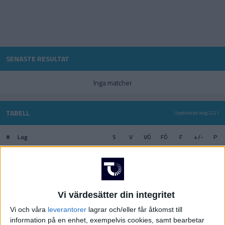
CHL
SENASTE RESULTAT
Inga matcher
SCA Cupen
TABELL
Uppdaterad idag 22:21
#
Lag
S
V
VÖ
FÖ
F
+/-
P
1
Liberec
0
0
0
0
0
+0
0
OS – Herrar
2
Pardubice
0
0
0
0
0
+0
0
Vi värdesätter din integritet
3
Plzen
0
0
0
0
0
+0
0
Vi och våra
leverantorer
lagrar och/eller får åtkomst till
information på en enhet, exempelvis cookies, samt bearbetar