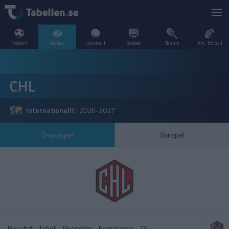
Fotboll
Hockey
Handboll
Basket
Tennis
Am. fotboll
LIVESCORE
CHL
TV
DANMARK
Internationellt
|
2026-2027
POPULÄRT
FINLAND
SHL
SHL
Gruppspel
Slutspel
SVERIGE
FRANKRIKE
A–Ö
INTERNATIONELLT
Hockeyallsvenskan
SDHL
KANADA
NORGE
Resultat
Tabell
Poängliga
Kommande
TV