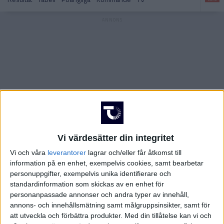
OLYMPISKA SPELEN
Hockeyallsvenskan – Playoff
Hockeyallsvenskan
POLEN
SCHWEIZ
Hockeyettan Södra – Slutspel
J20 SuperElit
SLOVAKIEN
STORBRITANIEN
Vi värdesätter din integritet
SVERIGE
Hockeyettan Norra – Slutspel
Hockeyettan – Norra
Vi och våra
leverantorer
lagrar och/eller får åtkomst till
information på en enhet, exempelvis cookies, samt bearbetar
TJECKIEN
personuppgifter, exempelvis unika identifierare och
standardinformation som skickas av en enhet för
TYSKLAND
personanpassade annonser och andra typer av innehåll,
annons- och innehållsmätning samt målgruppsinsikter, samt för
Hockeyettan – Södra
NHL
USA
att utveckla och förbättra produkter.
Med din tillåtelse kan vi och