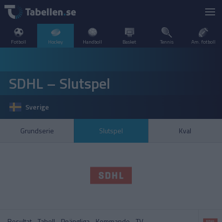
Fotboll
Hockey
Handboll
Basket
Tennis
Am. fotboll
LIVESCORE
SDHL – Slutspel
TV
DANMARK
Sverige
POPULÄRT
FINLAND
VM – Herrar
SHL
Grundserie
Slutspel
Kval
SVERIGE
FRANKRIKE
A–Ö
INTERNATIONELLT
SHL – Slutspel
SDHL
KANADA
NORGE
Resultat
Tabell
Poängliga
Kommande
TV