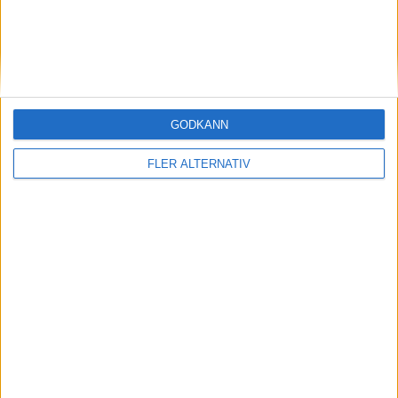
GODKÄNN
KOMMANDE MATCHER
FLER ALTERNATIV
Inga matcher
TV-MATCHER
Inga matcher
Visa hela TV-tablån