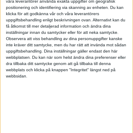
våra leverantörer använda exakta uppgifter om geografisk
positionering och identifiering via skanning av enheten. Du kan
klicka för att godkänna vår och våra leverantörers
uppgiftsbehandling enligt beskrivningen ovan. Alternativt kan du
SDHL
få åtkomst till mer detaljerad information och ändra dina
inställningar innan du samtycker eller för att neka samtycke.
SENASTE RESULTAT
Observera att viss behandling av dina personuppgifter kanske
inte kräver ditt samtycke, men du har rätt att invända mot sådan
Fre 27/3
uppgiftsbehandling. Dina inställningar gäller endast den här
webbplatsen. Du kan när som helst ändra dina preferenser eller
CHL
dra tillbaka ditt samtycke genom att gå tillbaka till denna
6-2
Brynäs
Frölunda
webbplats och klicka på knappen "Integritet" längst ned på
webbsidan.
Tis 24/3
0-2
SCA Cupen
Frölunda
Brynäs
Sön 22/3
1-4