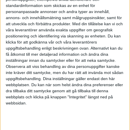
standardinformation som skickas av en enhet för
personanpassade annonser och andra typer av innehåll,
annons- och innehållsmätning samt målgruppsinsikter, samt för
att utveckla och förbättra produkter.
Med din tillåtelse kan vi och
SDHL
våra leverantörer använda exakta uppgifter om geografisk
SENASTE RESULTAT
positionering och identifiering via skanning av enheten. Du kan
klicka för att godkänna vår och våra leverantörers
Tor 19/2
uppgiftsbehandling enligt beskrivningen ovan. Alternativt kan du
få åtkomst till mer detaljerad information och ändra dina
inställningar innan du samtycker eller för att neka samtycke.
2-1
CHL
Observera att viss behandling av dina personuppgifter kanske
ÖT.
USA
Kanada
inte kräver ditt samtycke, men du har rätt att invända mot sådan
uppgiftsbehandling. Dina inställningar gäller endast den här
2-1
webbplatsen. Du kan när som helst ändra dina preferenser eller
ÖT.
Schweiz
Sverige
dra tillbaka ditt samtycke genom att gå tillbaka till denna
SCA Cupen
webbplats och klicka på knappen "Integritet" längst ned på
Mån 16/2
webbsidan.
2-1
Kanada
Schweiz