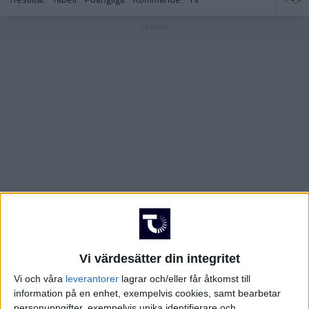
OLYMPISKA SPELEN
Hockeyallsvenskan – Playoff
Hockeyallsvenskan
POLEN
SCHWEIZ
Hockeyettan Södra – Slutspel
J20 SuperElit
SLOVAKIEN
STORBRITANIEN
SVERIGE
Hockeyettan Norra – Slutspel
Hockeyettan – Norra
TJECKIEN
Vi värdesätter din integritet
TYSKLAND
Vi och våra
leverantorer
lagrar och/eller får åtkomst till
Hockeyettan – Södra
NHL
information på en enhet, exempelvis cookies, samt bearbetar
USA
personuppgifter, exempelvis unika identifierare och