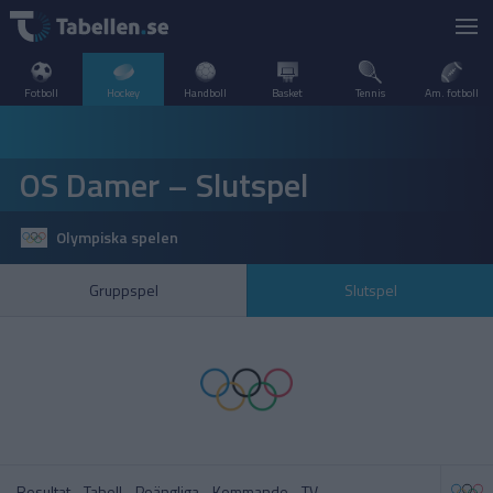
Fotboll
Hockey
Handboll
Basket
Tennis
Am. fotboll
LIVESCORE
OS Damer – Slutspel
TV
DANMARK
Olympiska spelen
POPULÄRT
FINLAND
VM – Herrar
SHL
Gruppspel
Slutspel
SVERIGE
FRANKRIKE
A–Ö
INTERNATIONELLT
SHL – Slutspel
SDHL
KANADA
NORGE
Resultat
Tabell
Poängliga
Kommande
TV