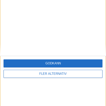
Inga matcher
TV-MATCHER
Inga matcher
Visa hela TV-tablån
GODKÄNN
FLER ALTERNATIV