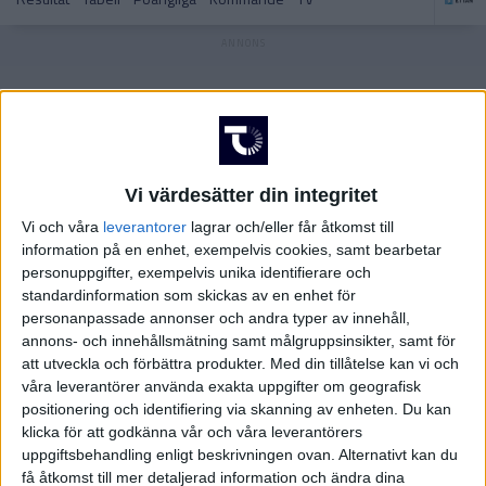
OLYMPISKA SPELEN
Hockeyettan – Södra
Hockeyallsvenskan
POLEN
SCHWEIZ
Hockeyettan – Norra
J20 SuperElit
Vi värdesätter din integritet
SLOVAKIEN
Vi och våra
leverantorer
lagrar och/eller får åtkomst till
information på en enhet, exempelvis cookies, samt bearbetar
STORBRITANIEN
personuppgifter, exempelvis unika identifierare och
standardinformation som skickas av en enhet för
SVERIGE
Hockeyettan – Norra
NHL
personanpassade annonser och andra typer av innehåll,
annons- och innehållsmätning samt målgruppsinsikter, samt för
TJECKIEN
att utveckla och förbättra produkter.
Med din tillåtelse kan vi och
våra leverantörer använda exakta uppgifter om geografisk
positionering och identifiering via skanning av enheten. Du kan
TYSKLAND
klicka för att godkänna vår och våra leverantörers
Hockeyettan – Södra
SDHL
uppgiftsbehandling enligt beskrivningen ovan. Alternativt kan du
USA
få åtkomst till mer detaljerad information och ändra dina