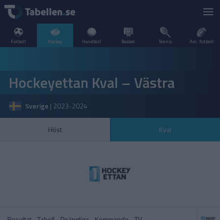
Fotboll
Hockey
Handboll
Basket
Tennis
Am. fotboll
LIVESCORE
Hockeyettan Kval – Västra
TV
DANMARK
Sverige
|
2023-2024
POPULÄRT
FINLAND
SHL
SHL
Höst
Kval
SVERIGE
FRANKRIKE
A–Ö
INTERNATIONELLT
Hockeyallsvenskan
SDHL
KANADA
NORGE
Resultat
Tabell
Poängliga
Kommande
TV