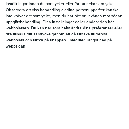
inställningar innan du samtycker eller för att neka samtycke.
Observera att viss behandling av dina personuppgifter kanske
inte kräver ditt samtycke, men du har rätt att invända mot sådan
uppgiftsbehandling. Dina inställningar gäller endast den här
CHL
webbplatsen. Du kan när som helst ändra dina preferenser eller
SENASTE RESULTAT
dra tillbaka ditt samtycke genom att gå tillbaka till denna
webbplats och klicka på knappen "Integritet" längst ned på
webbsidan.
Inga matcher
SCA Cupen
TABELL
Uppdaterad 2025-03-28 21:40
#
Lag
S
V
VÖ
FÖ
F
+/-
P
1
Strömstro IF
6
5
0
1
0
+12
16
OS – Herrar
2
Grums IK
6
3
0
0
3
+1
9
3
Arboga
6
2
1
0
3
-1
8