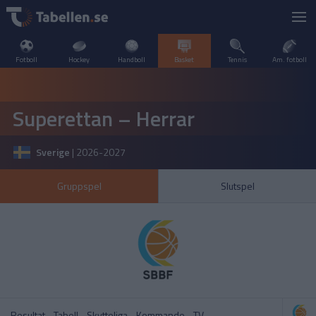
Fotboll
Hockey
Handboll
Basket
Tennis
Am. fotboll
LIVESCORE
Superettan – Herrar
TV
INTERNATIONELLT
Sverige
|
2026-2027
POPULÄRT
OLYMPISKA SPELEN
Basketligan – Herrar
Basketligan – Herrar
Gruppspel
Slutspel
SVERIGE
SPANIEN
A–Ö
SVERIGE
Basketligan – Damer
Basketligan – Damer
USA
Resultat
Tabell
Skytteliga
Kommande
TV