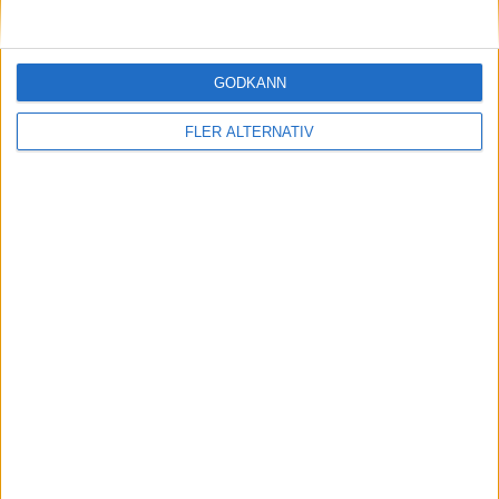
GODKÄNN
KOMMANDE MATCHER
FLER ALTERNATIV
Lör 19/9
16:00
Huddinge
Fryshuset Basket
16:00
Malbas
Eskilstuna
16:00
Norrort
Cross Over
16:00
Trelleborg
Wetterbygden Stars