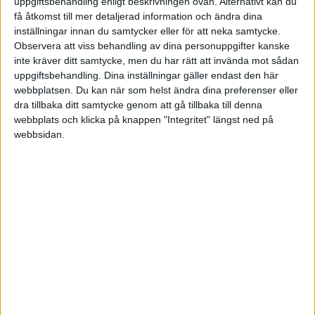
uppgiftsbehandling enligt beskrivningen ovan. Alternativt kan du
79-97
få åtkomst till mer detaljerad information och ändra dina
Sollentuna
Eskilstuna
inställningar innan du samtycker eller för att neka samtycke.
Observera att viss behandling av dina personuppgifter kanske
78-86
inte kräver ditt samtycke, men du har rätt att invända mot sådan
Malbas
Alvik
uppgiftsbehandling. Dina inställningar gäller endast den här
webbplatsen. Du kan när som helst ändra dina preferenser eller
106-91
dra tillbaka ditt samtycke genom att gå tillbaka till denna
Trelleborg
AIK Basket
webbplats och klicka på knappen "Integritet" längst ned på
webbsidan.
Fre 10/4
72-57
Ockelbo
Blackeberg
Ons 1/4
85-87
ÖT.
Sollentuna
AIK Basket
83-61