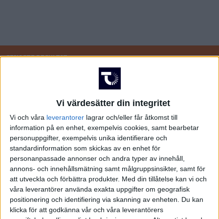
Spanska ligan
SENASTE RESULTAT
Sön 12/4
Vi värdesätter din integritet
82-76
Djurgården
Ockelbo
Vi och våra
leverantorer
lagrar och/eller får åtkomst till
information på en enhet, exempelvis cookies, samt bearbetar
74-63
personuppgifter, exempelvis unika identifierare och
IK Eos
Alvik
standardinformation som skickas av en enhet för
personanpassade annonser och andra typer av innehåll,
Lör 11/4
annons- och innehållsmätning samt målgruppsinsikter, samt för
att utveckla och förbättra produkter.
Med din tillåtelse kan vi och
våra leverantörer använda exakta uppgifter om geografisk
66-65
positionering och identifiering via skanning av enheten. Du kan
Wetterbygden Stars
Huddinge
klicka för att godkänna vår och våra leverantörers