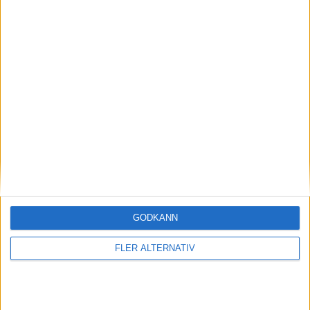
TV-MATCHER
Inga matcher
Visa hela TV-tablån
GODKÄNN
FLER ALTERNATIV