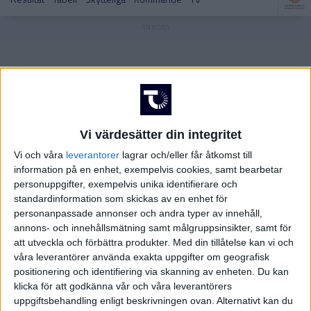
Superettan – Herrar
NBA
Basketettan – Damer
Euroleague – Herrar
Vi värdesätter din integritet
Vi och våra
leverantorer
lagrar och/eller får åtkomst till
information på en enhet, exempelvis cookies, samt bearbetar
personuppgifter, exempelvis unika identifierare och
standardinformation som skickas av en enhet för
Superettan – Herrar
personanpassade annonser och andra typer av innehåll,
annons- och innehållsmätning samt målgruppsinsikter, samt för
att utveckla och förbättra produkter.
Med din tillåtelse kan vi och
våra leverantörer använda exakta uppgifter om geografisk
positionering och identifiering via skanning av enheten. Du kan
klicka för att godkänna vår och våra leverantörers
Basketettan – Damer
uppgiftsbehandling enligt beskrivningen ovan. Alternativt kan du