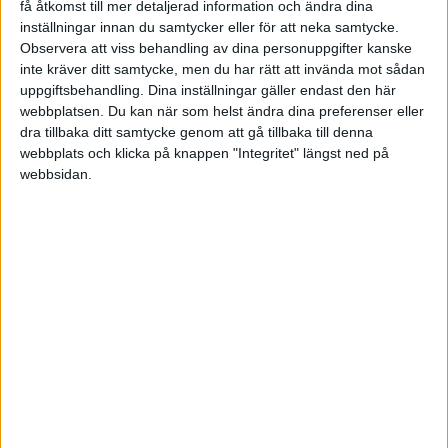
få åtkomst till mer detaljerad information och ändra dina
inställningar innan du samtycker eller för att neka samtycke.
Observera att viss behandling av dina personuppgifter kanske
inte kräver ditt samtycke, men du har rätt att invända mot sådan
Spanska ligan
uppgiftsbehandling. Dina inställningar gäller endast den här
webbplatsen. Du kan när som helst ändra dina preferenser eller
SENASTE RESULTAT
dra tillbaka ditt samtycke genom att gå tillbaka till denna
webbplats och klicka på knappen "Integritet" längst ned på
Sön 24/5
webbsidan.
92-85
Olympiacos
Real Madrid
Fre 22/5
90-105
Valencia
Real Madrid
79-61
Olympiacos
Fenerbahce