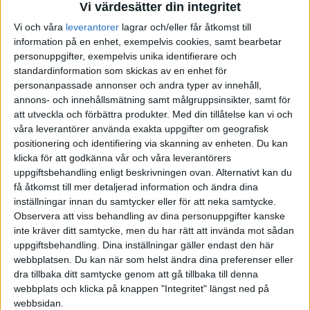
Liga Asobal
Vi värdesätter din integritet
4
Polen
3
0
1
2
-9
1
Vi och våra
leverantorer
lagrar och/eller får åtkomst till
information på en enhet, exempelvis cookies, samt bearbetar
Kvalificerade för mellanrundan
personuppgifter, exempelvis unika identifierare och
standardinformation som skickas av en enhet för
B-slutspel
personanpassade annonser och andra typer av innehåll,
Lidl Starligue
annons- och innehållsmätning samt målgruppsinsikter, samt för
att utveckla och förbättra produkter.
Med din tillåtelse kan vi och
GRUPP B
Uppdaterad 2025-01-21 18:21
våra leverantörer använda exakta uppgifter om geografisk
positionering och identifiering via skanning av enheten. Du kan
#
Lag
S
V
O
F
+/-
P
klicka för att godkänna vår och våra leverantörers
uppgiftsbehandling enligt beskrivningen ovan. Alternativt kan du
få åtkomst till mer detaljerad information och ändra dina
1
Danmark
3
3
0
0
+55
6
inställningar innan du samtycker eller för att neka samtycke.
Observera att viss behandling av dina personuppgifter kanske
2
Italien
3
2
0
1
-3
4
inte kräver ditt samtycke, men du har rätt att invända mot sådan
uppgiftsbehandling. Dina inställningar gäller endast den här
3
Tunisien
3
1
0
2
-17
2
webbplatsen. Du kan när som helst ändra dina preferenser eller
dra tillbaka ditt samtycke genom att gå tillbaka till denna
4
Algeriet
3
0
0
3
-35
0
webbplats och klicka på knappen "Integritet" längst ned på
webbsidan.