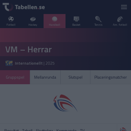
Fotboll
Hockey
Handboll
Basket
Tennis
Am. fotboll
LIVESCORE
VM – Herrar
TV
DANMARK
Internationellt
|
2025
POPULÄRT
FRANKRIKE
Handbollsligan Herr
VM U20 – Damer
Gruppspel
Mellanrunda
Slutspel
Placeringsmatcher
SVERIGE
INTERNATIONELLT
A–Ö
NORGE
Handbollsligan Dam
Handbollsligan Herr
OLYMPISKA SPELEN
SPANIEN
Resultat
Tabell
Skytteliga
Kommande
TV