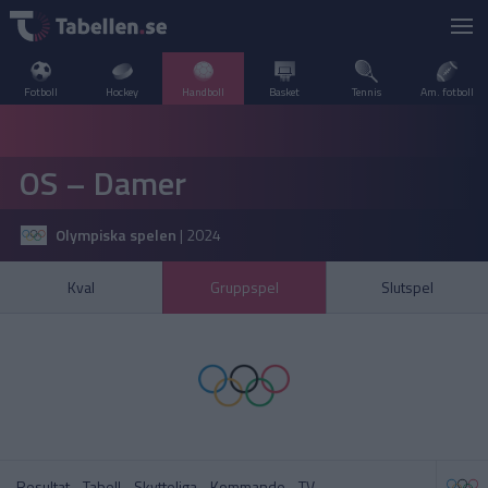
Fotboll
Hockey
Handboll
Basket
Tennis
Am. fotboll
LIVESCORE
OS – Damer
TV
DANMARK
Olympiska spelen
|
2024
POPULÄRT
FRANKRIKE
Handbollsligan Herr
VM U20 – Damer
Kval
Gruppspel
Slutspel
SVERIGE
INTERNATIONELLT
A–Ö
NORGE
Handbollsligan Dam
Handbollsligan Herr
OLYMPISKA SPELEN
SPANIEN
Resultat
Tabell
Skytteliga
Kommande
TV