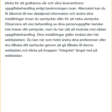
klicka för att godkänna vår och våra leverantörers
uppgiftsbehandling enligt beskrivningen ovan. Alternativt kan du
få åtkomst till mer detaljerad information och ändra dina
inställningar innan du samtycker eller för att neka samtycke.
Champions League – Damer
Svenska Cupen – Damer
Observera att viss behandling av dina personuppgifter kanske
SENASTE RESULTAT
inte kräver ditt samtycke, men du har rätt att invända mot sådan
uppgiftsbehandling. Dina inställningar gäller endast den här
webbplatsen. Du kan när som helst ändra dina preferenser eller
Inga matcher
dra tillbaka ditt samtycke genom att gå tillbaka till denna
webbplats och klicka på knappen "Integritet" längst ned på
Bundesliga
GRUPP A
webbsidan.
Uppdaterad 2024-08-03 23:29
#
Lag
S
V
O
F
+/-
P
1
Norge
5
4
0
1
+30
8
VM Damer – Huvudrunda
2
Sverige
5
4
0
1
+15
8
3
Danmark
5
4
0
1
+10
8