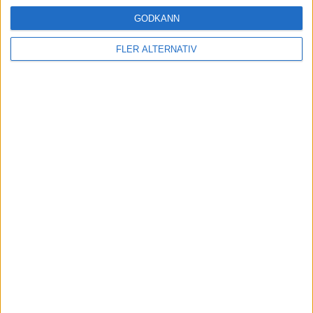
GODKÄNN
FLER ALTERNATIV
KOMMANDE MATCHER
Inga matcher
TV-MATCHER
Inga matcher
Visa hela TV-tablån