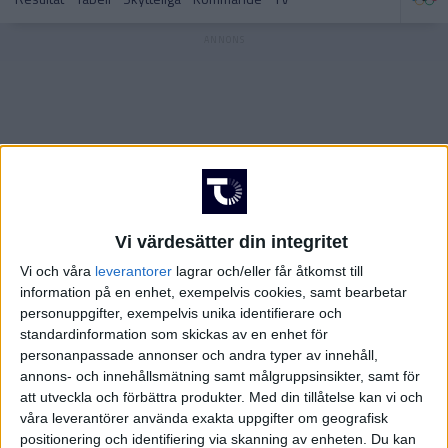
SVERIGE
Handbollsligan Dam – Slutspel
Handbollsligan Dam
TYSKLAND
Allsvenskan – Herrar
Allsvenskan – Herrar
Vi värdesätter din integritet
Vi och våra
leverantorer
lagrar och/eller får åtkomst till
Allsvenskan – Damer
Allsvenskan – Damer
information på en enhet, exempelvis cookies, samt bearbetar
personuppgifter, exempelvis unika identifierare och
standardinformation som skickas av en enhet för
personanpassade annonser och andra typer av innehåll,
annons- och innehållsmätning samt målgruppsinsikter, samt för
att utveckla och förbättra produkter.
Med din tillåtelse kan vi och
Champions League – Herrar
Svenska Cupen – Herrar
våra leverantörer använda exakta uppgifter om geografisk
positionering och identifiering via skanning av enheten. Du kan