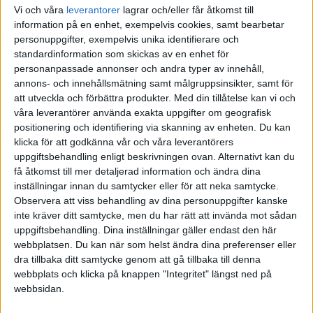
Vi och våra
leverantorer
lagrar och/eller får åtkomst till
information på en enhet, exempelvis cookies, samt bearbetar
personuppgifter, exempelvis unika identifierare och
standardinformation som skickas av en enhet för
Champions League – Damer
Svenska Cupen – Damer
personanpassade annonser och andra typer av innehåll,
SENASTE RESULTAT
annons- och innehållsmätning samt målgruppsinsikter, samt för
att utveckla och förbättra produkter.
Med din tillåtelse kan vi och
våra leverantörer använda exakta uppgifter om geografisk
Sön 10/5
positionering och identifiering via skanning av enheten. Du kan
klicka för att godkänna vår och våra leverantörers
Bundesliga
35-32
uppgiftsbehandling enligt beskrivningen ovan. Alternativt kan du
Aalborg
GOG
få åtkomst till mer detaljerad information och ändra dina
inställningar innan du samtycker eller för att neka samtycke.
32-31
Observera att viss behandling av dina personuppgifter kanske
Mors-Thy
Bjerringbro Silkeborg
inte kräver ditt samtycke, men du har rätt att invända mot sådan
uppgiftsbehandling. Dina inställningar gäller endast den här
VM Damer – Huvudrunda
28-31
webbplatsen. Du kan när som helst ändra dina preferenser eller
Skanderborg AGF
Holstebro
dra tillbaka ditt samtycke genom att gå tillbaka till denna
webbplats och klicka på knappen "Integritet" längst ned på
37-31
webbsidan.
Skjern
Fredericia