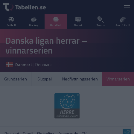
Fotboll
Hockey
Handboll
Basket
Tennis
Am. fotboll
LIVESCORE
Danska ligan herrar –
vinnarserien
TV
DANMARK
Danmark
|
Denmark
POPULÄRT
FRANKRIKE
Handbollsligan Herr
VM U20 – Damer
Grundserien
Slutspel
Nedflyttningsserien
Vinnarserien
SVERIGE
INTERNATIONELLT
A–Ö
NORGE
Handbollsligan Dam
Handbollsligan Herr
OLYMPISKA SPELEN
SPANIEN
Resultat
Tabell
Skytteliga
Kommande
TV