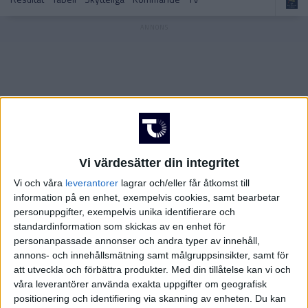
SVERIGE
Handbollsligan Dam – Slutspel
Handbollsligan Dam
TYSKLAND
Allsvenskan – Herrar
Allsvenskan – Herrar
Vi värdesätter din integritet
Vi och våra
leverantorer
lagrar och/eller får åtkomst till
information på en enhet, exempelvis cookies, samt bearbetar
Allsvenskan – Damer
Allsvenskan – Damer
personuppgifter, exempelvis unika identifierare och
standardinformation som skickas av en enhet för
personanpassade annonser och andra typer av innehåll,
annons- och innehållsmätning samt målgruppsinsikter, samt för
att utveckla och förbättra produkter.
Med din tillåtelse kan vi och
Champions League – Herrar
Svenska Cupen – Herrar
våra leverantörer använda exakta uppgifter om geografisk
positionering och identifiering via skanning av enheten. Du kan