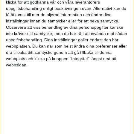
klicka för att godkänna vår och våra leverantörers
uppgiftsbehandling enligt beskrivningen ovan. Alternativt kan du
få åtkomst till mer detaljerad information och ändra dina
inställningar innan du samtycker eller för att neka samtycke.
Champions League – Damer
Svenska Cupen – Damer
Observera att viss behandling av dina personuppgifter kanske
inte kräver ditt samtycke, men du har rätt att invända mot sådan
SENASTE RESULTAT
uppgiftsbehandling. Dina inställningar gäller endast den här
webbplatsen. Du kan när som helst ändra dina preferenser eller
Sön 14/6
dra tillbaka ditt samtycke genom att gå tillbaka till denna
webbplats och klicka på knappen "Integritet" längst ned på
Bundesliga
37-34
webbsidan.
Barcelona
Fuchse Berlin
26-32
Aalborg
SC Magdeburg
VM Damer – Huvudrunda
Lör 13/6
32-37
ÖT.
Aalborg
Barcelona