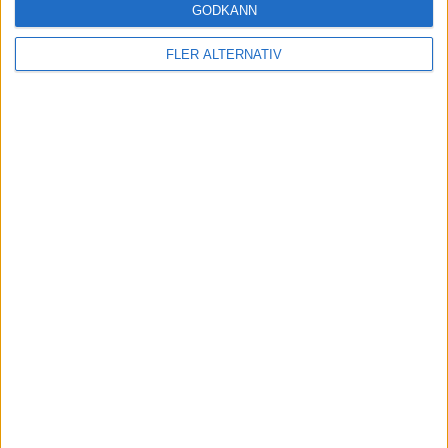
GODKÄNN
FLER ALTERNATIV
INTERNATIONELLT
VM U18 – Damer
EM U18 Herrar – Slutspel