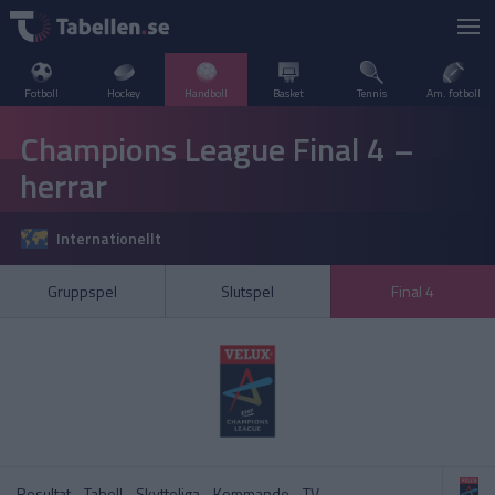
Fotboll
Hockey
Handboll
Basket
Tennis
Am. fotboll
LIVESCORE
Champions League Final 4 –
herrar
TV
DANMARK
Internationellt
POPULÄRT
FRANKRIKE
Handbollsligan Herr
VM U20 – Damer
Gruppspel
Slutspel
Final 4
SVERIGE
INTERNATIONELLT
A–Ö
NORGE
Handbollsligan Dam
Handbollsligan Herr
OLYMPISKA SPELEN
SPANIEN
Resultat
Tabell
Skytteliga
Kommande
TV