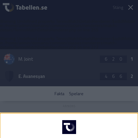
Stäng
Warning
: Undefined property: TennisMatchDetailsRenderer::$adIdMobile
in
/home/admin/domains/common/classes/renderers/match-
details/TennisMatchDetailsRenderer.php
on line
259
Warning
: Undefined property: TennisMatchDetailsRenderer::$adIdMobile
in
/home/admin/domains/common/classes/renderers/match-
details/TennisMatchDetailsRenderer.php
on line
273
M. Joint
6
2
0
1
E. Avanesyan
4
6
6
2
Fakta
Spelare