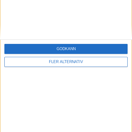
Australia
Maya Joint
Ranking
Ålder
Titlar
34
20
0
Armenia
GODKÄNN
Elina Avanesyan
FLER ALTERNATIV
Ranking
Ålder
Titlar
312
23
0
Matchstart
: 21:10
OM TABELLEN.SE