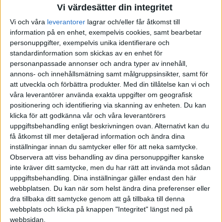
Vi värdesätter din integritet
Vi och våra
leverantorer
lagrar och/eller får åtkomst till
information på en enhet, exempelvis cookies, samt bearbetar
personuppgifter, exempelvis unika identifierare och
standardinformation som skickas av en enhet för
personanpassade annonser och andra typer av innehåll,
annons- och innehållsmätning samt målgruppsinsikter, samt för
att utveckla och förbättra produkter.
Med din tillåtelse kan vi och
våra leverantörer använda exakta uppgifter om geografisk
positionering och identifiering via skanning av enheten. Du kan
klicka för att godkänna vår och våra leverantörers
uppgiftsbehandling enligt beskrivningen ovan. Alternativt kan du
få åtkomst till mer detaljerad information och ändra dina
inställningar innan du samtycker eller för att neka samtycke.
Observera att viss behandling av dina personuppgifter kanske
inte kräver ditt samtycke, men du har rätt att invända mot sådan
uppgiftsbehandling. Dina inställningar gäller endast den här
webbplatsen. Du kan när som helst ändra dina preferenser eller
dra tillbaka ditt samtycke genom att gå tillbaka till denna
FAKTA
webbplats och klicka på knappen "Integritet" längst ned på
webbsidan.