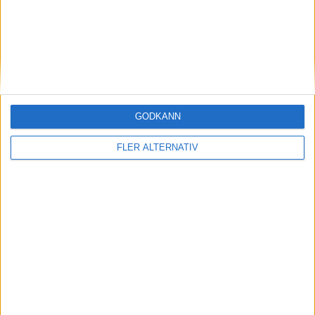
World
Aryna Sabalenka
Ranking
Ålder
Titlar
1
28
0
USA
GODKÄNN
Jessica Pegula
FLER ALTERNATIV
Ranking
Ålder
Titlar
5
32
0
Matchstart
: 01:20
OM TABELLEN.SE