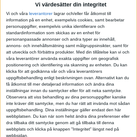
Vi värdesätter din integritet
Vi och våra
leverantorer
lagrar och/eller får åtkomst till
information på en enhet, exempelvis cookies, samt bearbetar
personuppgifter, exempelvis unika identifierare och
standardinformation som skickas av en enhet för
personanpassade annonser och andra typer av innehåll,
annons- och innehållsmätning samt målgruppsinsikter, samt för
att utveckla och förbättra produkter.
Med din tillåtelse kan vi och
våra leverantörer använda exakta uppgifter om geografisk
positionering och identifiering via skanning av enheten. Du kan
klicka för att godkänna vår och våra leverantörers
uppgiftsbehandling enligt beskrivningen ovan. Alternativt kan du
få åtkomst till mer detaljerad information och ändra dina
inställningar innan du samtycker eller för att neka samtycke.
Observera att viss behandling av dina personuppgifter kanske
inte kräver ditt samtycke, men du har rätt att invända mot sådan
uppgiftsbehandling. Dina inställningar gäller endast den här
webbplatsen. Du kan när som helst ändra dina preferenser eller
dra tillbaka ditt samtycke genom att gå tillbaka till denna
FAKTA
webbplats och klicka på knappen "Integritet" längst ned på
webbsidan.