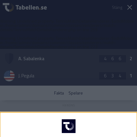
Stäng
Warning
: Undefined property: TennisMatchDetailsRenderer::$adIdMobile
in
/home/admin/domains/common/classes/renderers/match-
details/TennisMatchDetailsRenderer.php
on line
259
Warning
: Undefined property: TennisMatchDetailsRenderer::$adIdMobile
in
/home/admin/domains/common/classes/renderers/match-
details/TennisMatchDetailsRenderer.php
on line
273
A. Sabalenka
4
6
6
2
J. Pegula
6
3
4
1
Fakta
Spelare