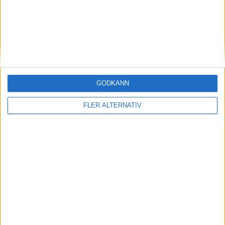
USA
Jessica Pegula
Ranking
Ålder
Titlar
5
32
0
Czech Republic
GODKÄNN
Barbora Krejcikova
FLER ALTERNATIV
Ranking
Ålder
Titlar
53
30
0
Matchstart
: 17:40
OM TABELLEN.SE