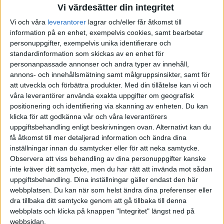
Vi värdesätter din integritet
Vi och våra
leverantorer
lagrar och/eller får åtkomst till
information på en enhet, exempelvis cookies, samt bearbetar
personuppgifter, exempelvis unika identifierare och
standardinformation som skickas av en enhet för
personanpassade annonser och andra typer av innehåll,
annons- och innehållsmätning samt målgruppsinsikter, samt för
att utveckla och förbättra produkter.
Med din tillåtelse kan vi och
våra leverantörer använda exakta uppgifter om geografisk
positionering och identifiering via skanning av enheten. Du kan
klicka för att godkänna vår och våra leverantörers
uppgiftsbehandling enligt beskrivningen ovan. Alternativt kan du
få åtkomst till mer detaljerad information och ändra dina
inställningar innan du samtycker eller för att neka samtycke.
Observera att viss behandling av dina personuppgifter kanske
inte kräver ditt samtycke, men du har rätt att invända mot sådan
uppgiftsbehandling. Dina inställningar gäller endast den här
webbplatsen. Du kan när som helst ändra dina preferenser eller
dra tillbaka ditt samtycke genom att gå tillbaka till denna
FAKTA
webbplats och klicka på knappen "Integritet" längst ned på
webbsidan.