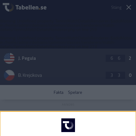
Stäng
Warning
: Undefined property: TennisMatchDetailsRenderer::$adIdMobile
in
/home/admin/domains/common/classes/renderers/match-
details/TennisMatchDetailsRenderer.php
on line
259
Warning
: Undefined property: TennisMatchDetailsRenderer::$adIdMobile
in
/home/admin/domains/common/classes/renderers/match-
details/TennisMatchDetailsRenderer.php
on line
273
J. Pegula
6
6
2
B. Krejcikova
3
3
0
Fakta
Spelare