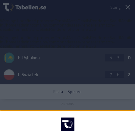
Stäng
Warning
: Undefined property: TennisMatchDetailsRenderer::$adIdMobile
in
/home/admin/domains/common/classes/renderers/match-
details/TennisMatchDetailsRenderer.php
on line
259
Warning
: Undefined property: TennisMatchDetailsRenderer::$adIdMobile
in
/home/admin/domains/common/classes/renderers/match-
details/TennisMatchDetailsRenderer.php
on line
273
E. Rybakina
5
3
0
I. Swiatek
7
6
2
Fakta
Spelare