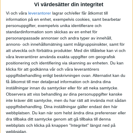
Vi värdesätter din integritet
Vi och våra
leverantorer
lagrar och/eller får åtkomst till
information på en enhet, exempelvis cookies, samt bearbetar
personuppgifter, exempelvis unika identifierare och
standardinformation som skickas av en enhet för
personanpassade annonser och andra typer av innehåll,
annons- och innehållsmätning samt målgruppsinsikter, samt för
att utveckla och förbättra produkter.
Med din tillåtelse kan vi och
våra leverantörer använda exakta uppgifter om geografisk
positionering och identifiering via skanning av enheten. Du kan
klicka för att godkänna vår och våra leverantörers
uppgiftsbehandling enligt beskrivningen ovan. Alternativt kan du
få åtkomst till mer detaljerad information och ändra dina
inställningar innan du samtycker eller för att neka samtycke.
Observera att viss behandling av dina personuppgifter kanske
inte kräver ditt samtycke, men du har rätt att invända mot sådan
uppgiftsbehandling. Dina inställningar gäller endast den här
webbplatsen. Du kan när som helst ändra dina preferenser eller
dra tillbaka ditt samtycke genom att gå tillbaka till denna
FAKTA
webbplats och klicka på knappen "Integritet" längst ned på
webbsidan.