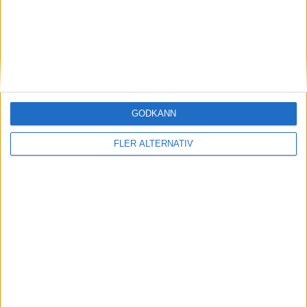
Kazakhstan
Elena Rybakina
Ranking
Ålder
Titlar
5
27
11
Poland
GODKÄNN
Iga Swiatek
FLER ALTERNATIV
Ranking
Ålder
Titlar
2
25
26
Matchstart
: 19:10
OM TABELLEN.SE