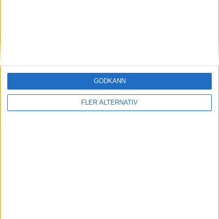
Poland
Iga Swiatek
Ranking
Ålder
Titlar
2
25
26
World
GODKÄNN
Anna Kalinskaya
FLER ALTERNATIV
Ranking
Ålder
Titlar
24
27
0
Matchstart
: 17:10
OM TABELLEN.SE