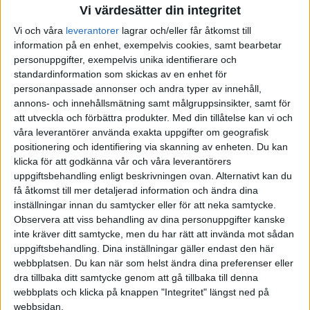
Vi värdesätter din integritet
Vi och våra
leverantorer
lagrar och/eller får åtkomst till
information på en enhet, exempelvis cookies, samt bearbetar
personuppgifter, exempelvis unika identifierare och
standardinformation som skickas av en enhet för
personanpassade annonser och andra typer av innehåll,
annons- och innehållsmätning samt målgruppsinsikter, samt för
att utveckla och förbättra produkter.
Med din tillåtelse kan vi och
våra leverantörer använda exakta uppgifter om geografisk
positionering och identifiering via skanning av enheten. Du kan
klicka för att godkänna vår och våra leverantörers
uppgiftsbehandling enligt beskrivningen ovan. Alternativt kan du
få åtkomst till mer detaljerad information och ändra dina
inställningar innan du samtycker eller för att neka samtycke.
Observera att viss behandling av dina personuppgifter kanske
inte kräver ditt samtycke, men du har rätt att invända mot sådan
uppgiftsbehandling. Dina inställningar gäller endast den här
webbplatsen. Du kan när som helst ändra dina preferenser eller
dra tillbaka ditt samtycke genom att gå tillbaka till denna
FAKTA
webbplats och klicka på knappen "Integritet" längst ned på
webbsidan.