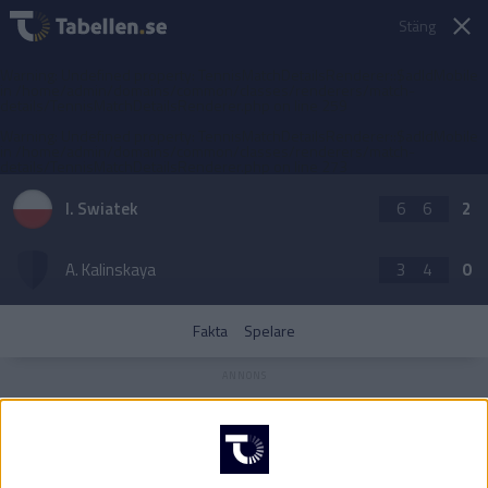
Stäng
Warning
: Undefined property: TennisMatchDetailsRenderer::$adIdMobile
in
/home/admin/domains/common/classes/renderers/match-
details/TennisMatchDetailsRenderer.php
on line
259
Warning
: Undefined property: TennisMatchDetailsRenderer::$adIdMobile
in
/home/admin/domains/common/classes/renderers/match-
details/TennisMatchDetailsRenderer.php
on line
273
I. Swiatek
6
6
2
A. Kalinskaya
3
4
0
Fakta
Spelare