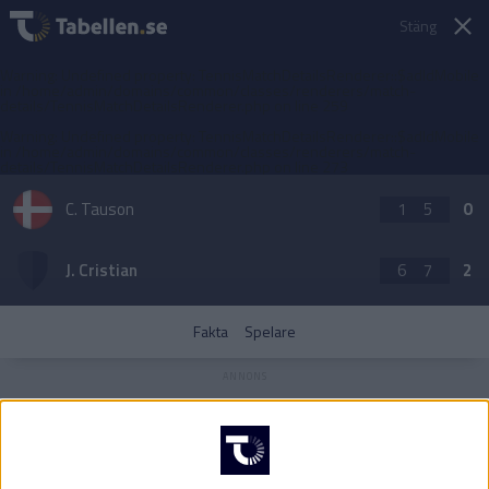
Stäng
Warning
: Undefined property: TennisMatchDetailsRenderer::$adIdMobile
in
/home/admin/domains/common/classes/renderers/match-
details/TennisMatchDetailsRenderer.php
on line
259
Warning
: Undefined property: TennisMatchDetailsRenderer::$adIdMobile
in
/home/admin/domains/common/classes/renderers/match-
details/TennisMatchDetailsRenderer.php
on line
273
C. Tauson
1
5
0
J. Cristian
6
7
2
Fakta
Spelare