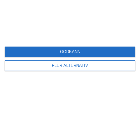
Denmark
Clara Tauson
Ranking
Ålder
Titlar
18
23
0
-
GODKÄNN
J. Cristian
FLER ALTERNATIV
Ålder
Ranking
Titlar
-
Matchstart
: 11:40
OM TABELLEN.SE