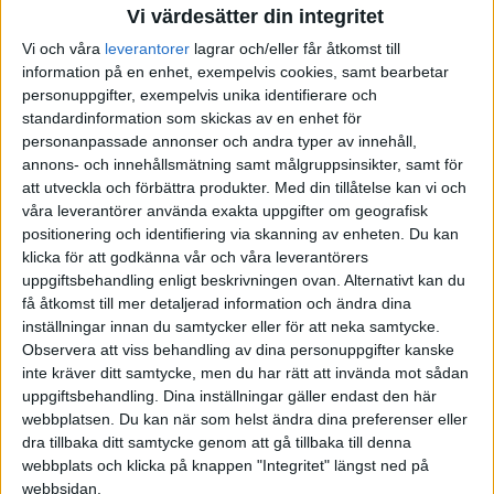
Vi värdesätter din integritet
Vi och våra
leverantorer
lagrar och/eller får åtkomst till
information på en enhet, exempelvis cookies, samt bearbetar
personuppgifter, exempelvis unika identifierare och
standardinformation som skickas av en enhet för
personanpassade annonser och andra typer av innehåll,
annons- och innehållsmätning samt målgruppsinsikter, samt för
att utveckla och förbättra produkter.
Med din tillåtelse kan vi och
våra leverantörer använda exakta uppgifter om geografisk
positionering och identifiering via skanning av enheten. Du kan
klicka för att godkänna vår och våra leverantörers
uppgiftsbehandling enligt beskrivningen ovan. Alternativt kan du
få åtkomst till mer detaljerad information och ändra dina
inställningar innan du samtycker eller för att neka samtycke.
Observera att viss behandling av dina personuppgifter kanske
inte kräver ditt samtycke, men du har rätt att invända mot sådan
uppgiftsbehandling. Dina inställningar gäller endast den här
webbplatsen. Du kan när som helst ändra dina preferenser eller
dra tillbaka ditt samtycke genom att gå tillbaka till denna
FAKTA
webbplats och klicka på knappen "Integritet" längst ned på
webbsidan.