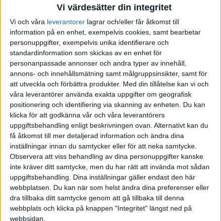
Vi värdesätter din integritet
Vi och våra
leverantorer
lagrar och/eller får åtkomst till
information på en enhet, exempelvis cookies, samt bearbetar
personuppgifter, exempelvis unika identifierare och
standardinformation som skickas av en enhet för
personanpassade annonser och andra typer av innehåll,
annons- och innehållsmätning samt målgruppsinsikter, samt för
att utveckla och förbättra produkter.
Med din tillåtelse kan vi och
våra leverantörer använda exakta uppgifter om geografisk
positionering och identifiering via skanning av enheten. Du kan
klicka för att godkänna vår och våra leverantörers
uppgiftsbehandling enligt beskrivningen ovan. Alternativt kan du
få åtkomst till mer detaljerad information och ändra dina
inställningar innan du samtycker eller för att neka samtycke.
Observera att viss behandling av dina personuppgifter kanske
inte kräver ditt samtycke, men du har rätt att invända mot sådan
uppgiftsbehandling. Dina inställningar gäller endast den här
webbplatsen. Du kan när som helst ändra dina preferenser eller
dra tillbaka ditt samtycke genom att gå tillbaka till denna
FAKTA
webbplats och klicka på knappen "Integritet" längst ned på
webbsidan.