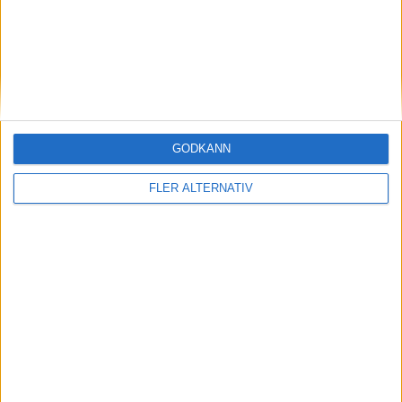
Kazakhstan
Elena Rybakina
Ranking
Ålder
Titlar
5
27
11
Belgium
GODKÄNN
Elise Mertens
FLER ALTERNATIV
Ranking
Ålder
Titlar
22
30
0
Matchstart
: 06:35
OM TABELLEN.SE