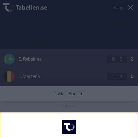
Stäng
Warning
: Undefined property: TennisMatchDetailsRenderer::$adIdMobile
in
/home/admin/domains/common/classes/renderers/match-
details/TennisMatchDetailsRenderer.php
on line
259
Warning
: Undefined property: TennisMatchDetailsRenderer::$adIdMobile
in
/home/admin/domains/common/classes/renderers/match-
details/TennisMatchDetailsRenderer.php
on line
273
E. Rybakina
6
6
2
E. Mertens
1
3
0
Fakta
Spelare