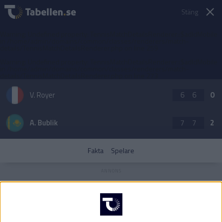
Stäng
Warning
: Undefined property: TennisMatchDetailsRenderer::$adIdMobile
in
/home/admin/domains/common/classes/renderers/match-
details/TennisMatchDetailsRenderer.php
on line
259
Warning
: Undefined property: TennisMatchDetailsRenderer::$adIdMobile
in
/home/admin/domains/common/classes/renderers/match-
details/TennisMatchDetailsRenderer.php
on line
273
V. Royer
6
6
0
A. Bublik
7
7
2
Fakta
Spelare