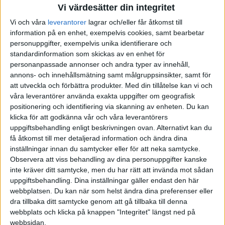
Vi värdesätter din integritet
Vi och våra
leverantorer
lagrar och/eller får åtkomst till
information på en enhet, exempelvis cookies, samt bearbetar
personuppgifter, exempelvis unika identifierare och
standardinformation som skickas av en enhet för
personanpassade annonser och andra typer av innehåll,
annons- och innehållsmätning samt målgruppsinsikter, samt för
att utveckla och förbättra produkter.
Med din tillåtelse kan vi och
våra leverantörer använda exakta uppgifter om geografisk
positionering och identifiering via skanning av enheten. Du kan
klicka för att godkänna vår och våra leverantörers
uppgiftsbehandling enligt beskrivningen ovan. Alternativt kan du
få åtkomst till mer detaljerad information och ändra dina
inställningar innan du samtycker eller för att neka samtycke.
Observera att viss behandling av dina personuppgifter kanske
inte kräver ditt samtycke, men du har rätt att invända mot sådan
uppgiftsbehandling. Dina inställningar gäller endast den här
webbplatsen. Du kan när som helst ändra dina preferenser eller
dra tillbaka ditt samtycke genom att gå tillbaka till denna
FAKTA
webbplats och klicka på knappen "Integritet" längst ned på
webbsidan.