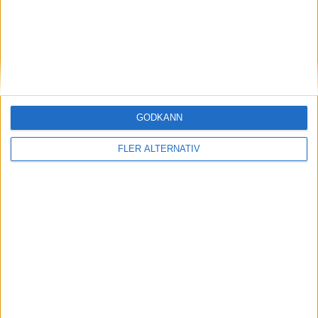
France
Valentin Royer
Ranking
Ålder
Titlar
71
25
0
Kazakhstan
GODKÄNN
Alexander Bublik
FLER ALTERNATIV
Ranking
Ålder
Titlar
11
29
0
Matchstart
: 13:40
OM TABELLEN.SE