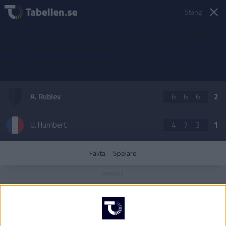
Stäng
Warning
: Undefined property: TennisMatchDetailsRenderer::$adIdMobile
in
/home/admin/domains/common/classes/renderers/match-
details/TennisMatchDetailsRenderer.php
on line
259
Warning
: Undefined property: TennisMatchDetailsRenderer::$adIdMobile
in
/home/admin/domains/common/classes/renderers/match-
details/TennisMatchDetailsRenderer.php
on line
273
A. Rublev
6
6
6
2
U. Humbert
4
7
3
1
Fakta
Spelare