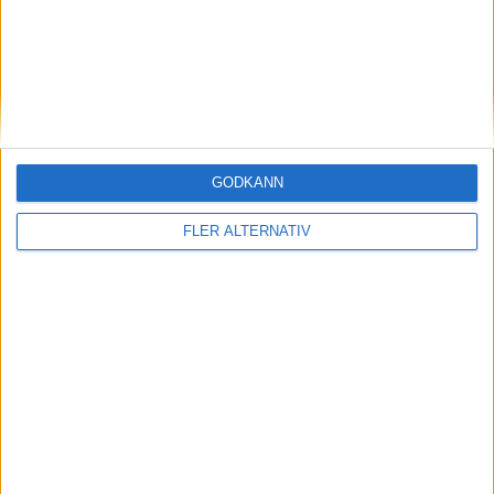
World
Andrey Rublev
Ranking
Ålder
Titlar
16
28
17
France
GODKÄNN
Ugo Humbert
FLER ALTERNATIV
Ranking
Ålder
Titlar
36
28
7
Matchstart
: 16:15
OM TABELLEN.SE