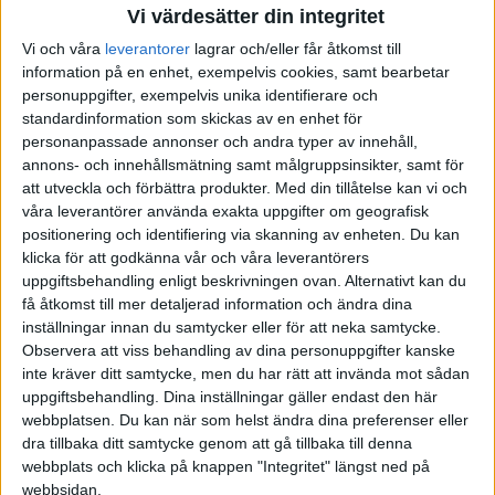
Vi värdesätter din integritet
Vi och våra
leverantorer
lagrar och/eller får åtkomst till
information på en enhet, exempelvis cookies, samt bearbetar
personuppgifter, exempelvis unika identifierare och
standardinformation som skickas av en enhet för
personanpassade annonser och andra typer av innehåll,
annons- och innehållsmätning samt målgruppsinsikter, samt för
att utveckla och förbättra produkter.
Med din tillåtelse kan vi och
våra leverantörer använda exakta uppgifter om geografisk
positionering och identifiering via skanning av enheten. Du kan
klicka för att godkänna vår och våra leverantörers
uppgiftsbehandling enligt beskrivningen ovan. Alternativt kan du
få åtkomst till mer detaljerad information och ändra dina
inställningar innan du samtycker eller för att neka samtycke.
Observera att viss behandling av dina personuppgifter kanske
inte kräver ditt samtycke, men du har rätt att invända mot sådan
uppgiftsbehandling. Dina inställningar gäller endast den här
webbplatsen. Du kan när som helst ändra dina preferenser eller
dra tillbaka ditt samtycke genom att gå tillbaka till denna
FAKTA
webbplats och klicka på knappen "Integritet" längst ned på
webbsidan.