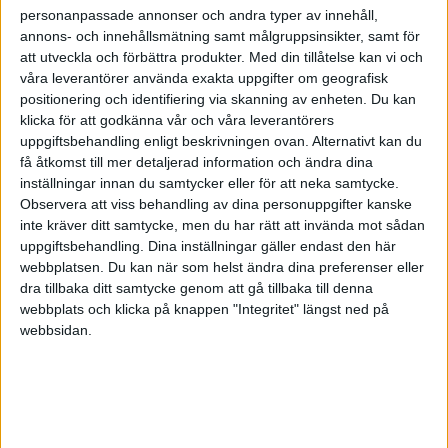
personanpassade annonser och andra typer av innehåll,
annons- och innehållsmätning samt målgruppsinsikter, samt för
att utveckla och förbättra produkter.
Med din tillåtelse kan vi och
våra leverantörer använda exakta uppgifter om geografisk
positionering och identifiering via skanning av enheten. Du kan
klicka för att godkänna vår och våra leverantörers
uppgiftsbehandling enligt beskrivningen ovan. Alternativt kan du
få åtkomst till mer detaljerad information och ändra dina
inställningar innan du samtycker eller för att neka samtycke.
Observera att viss behandling av dina personuppgifter kanske
inte kräver ditt samtycke, men du har rätt att invända mot sådan
uppgiftsbehandling. Dina inställningar gäller endast den här
webbplatsen. Du kan när som helst ändra dina preferenser eller
dra tillbaka ditt samtycke genom att gå tillbaka till denna
FAKTA
webbplats och klicka på knappen "Integritet" längst ned på
webbsidan.
Basketettan - Herrar
Sön 5/10, kl 16:00
Matchstart