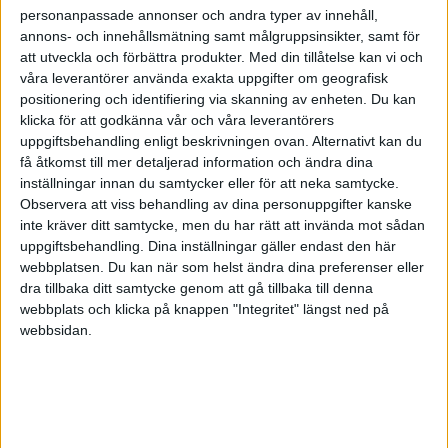
personanpassade annonser och andra typer av innehåll,
annons- och innehållsmätning samt målgruppsinsikter, samt för
att utveckla och förbättra produkter.
Med din tillåtelse kan vi och
våra leverantörer använda exakta uppgifter om geografisk
positionering och identifiering via skanning av enheten. Du kan
klicka för att godkänna vår och våra leverantörers
uppgiftsbehandling enligt beskrivningen ovan. Alternativt kan du
få åtkomst till mer detaljerad information och ändra dina
inställningar innan du samtycker eller för att neka samtycke.
Observera att viss behandling av dina personuppgifter kanske
inte kräver ditt samtycke, men du har rätt att invända mot sådan
uppgiftsbehandling. Dina inställningar gäller endast den här
webbplatsen. Du kan när som helst ändra dina preferenser eller
dra tillbaka ditt samtycke genom att gå tillbaka till denna
FAKTA
webbplats och klicka på knappen "Integritet" längst ned på
webbsidan.
WNBA
Lör 16/5, kl 04:00
Matchstart