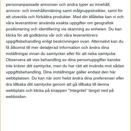
personanpassade annonser och andra typer av innehåll,
annons- och innehållsmätning samt målgruppsinsikter, samt för
att utveckla och förbättra produkter.
Med din tillåtelse kan vi och
våra leverantörer använda exakta uppgifter om geografisk
positionering och identifiering via skanning av enheten. Du kan
klicka för att godkänna vår och våra leverantörers
uppgiftsbehandling enligt beskrivningen ovan. Alternativt kan du
få åtkomst till mer detaljerad information och ändra dina
inställningar innan du samtycker eller för att neka samtycke.
Observera att viss behandling av dina personuppgifter kanske
inte kräver ditt samtycke, men du har rätt att invända mot sådan
uppgiftsbehandling. Dina inställningar gäller endast den här
webbplatsen. Du kan när som helst ändra dina preferenser eller
dra tillbaka ditt samtycke genom att gå tillbaka till denna
FAKTA
webbplats och klicka på knappen "Integritet" längst ned på
webbsidan.
WNBA
Fre 15/5, kl 02:00
Matchstart