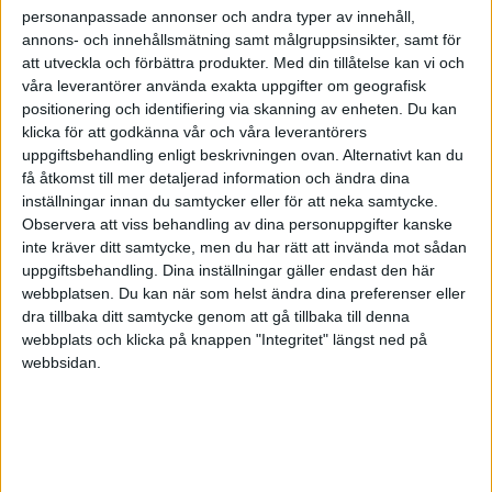
personanpassade annonser och andra typer av innehåll,
annons- och innehållsmätning samt målgruppsinsikter, samt för
att utveckla och förbättra produkter.
Med din tillåtelse kan vi och
våra leverantörer använda exakta uppgifter om geografisk
positionering och identifiering via skanning av enheten. Du kan
klicka för att godkänna vår och våra leverantörers
uppgiftsbehandling enligt beskrivningen ovan. Alternativt kan du
få åtkomst till mer detaljerad information och ändra dina
inställningar innan du samtycker eller för att neka samtycke.
Observera att viss behandling av dina personuppgifter kanske
inte kräver ditt samtycke, men du har rätt att invända mot sådan
uppgiftsbehandling. Dina inställningar gäller endast den här
webbplatsen. Du kan när som helst ändra dina preferenser eller
dra tillbaka ditt samtycke genom att gå tillbaka till denna
FAKTA
webbplats och klicka på knappen "Integritet" längst ned på
webbsidan.
WNBA
Sön 10/5, kl 03:00
Matchstart