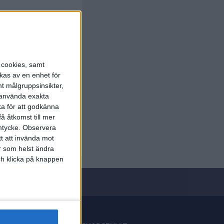
s cookies, samt
kas av en enhet för
t målgruppsinsikter,
r använda exakta
ka för att godkänna
å åtkomst till mer
mtycke.
Observera
tt att invända mot
r som helst ändra
och klicka på knappen