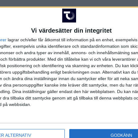
Vi värdesätter din integritet
orer
lagrar och/eller får åtkomst till information på en enhet, exempelvi
FAKTA
ifter, exempelvis unika identifierare och standardinformation som skic
onser och andra typer av innehåll, annons- och innehållsmätning sam
 och förbättra produkter.
Med din tillåtelse kan vi och våra leverantöre
isk positionering och identifiering via skanning av enheten. Du kan klic
örers uppgiftsbehandling enligt beskrivningen ovan. Alternativt kan du f
kl 21:30
on och ändra dina inställningar innan du samtycker eller för att neka sa
t
av dina personuppgifter kanske inte kräver ditt samtycke, men du har rä
ling. Dina inställningar gäller endast den här webbplatsen. Du kan nä
r dra tillbaka ditt samtycke genom att gå tillbaka till denna webbplats 
ned på webbsidan.
WNBA | Lör 9/5, kl 21:30
ER ALTERNATIV
GODKÄNN