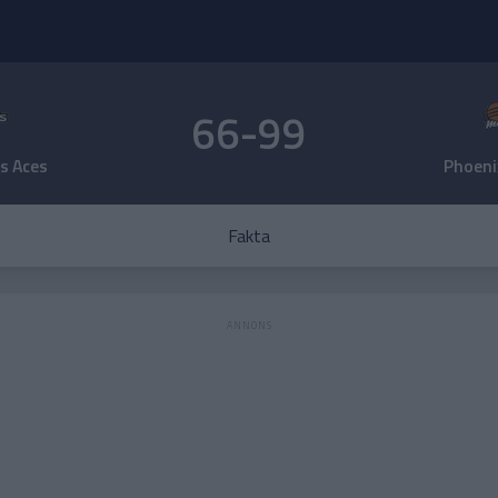
66-99
s Aces
Phoeni
Fakta