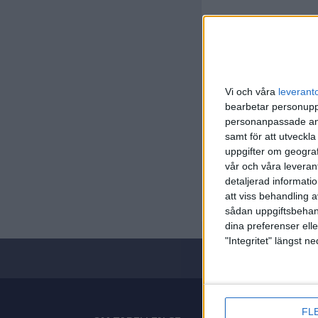
Vi och våra
leverant
bearbetar personuppg
personanpassade ann
samt för att utveckla
WNBA
uppgifter om geograf
vår och våra leverant
Lör 9/5, 
detaljerad informati
Matchstar
att viss behandling 
sådan uppgiftsbehand
dina preferenser elle
"Integritet" längst 
FL