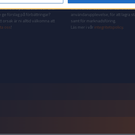
AKT
INTEGRITETSPOLICY
 annonsera på Tabellen.se? Eller
Vi använder cookies för att förbättr
 ge förslag på förbättringar?
användarupplevelse, för att lagra sta
 orsak är ni alltid välkomna att
samt för marknadsföring.
ta oss
!
Läs mer i vår
integritetspolicy
.