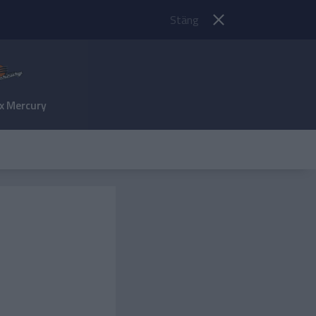
Stäng
x Mercury