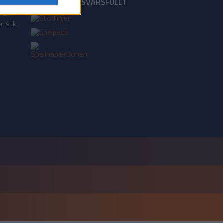
18+ SPELA ANSVARSFULLT
a din
tistik,