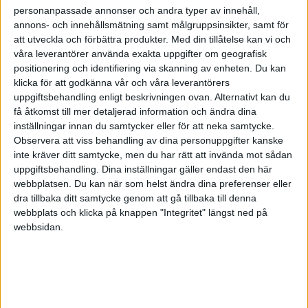
personanpassade annonser och andra typer av innehåll,
annons- och innehållsmätning samt målgruppsinsikter, samt för
att utveckla och förbättra produkter.
Med din tillåtelse kan vi och
våra leverantörer använda exakta uppgifter om geografisk
positionering och identifiering via skanning av enheten. Du kan
klicka för att godkänna vår och våra leverantörers
uppgiftsbehandling enligt beskrivningen ovan. Alternativt kan du
få åtkomst till mer detaljerad information och ändra dina
inställningar innan du samtycker eller för att neka samtycke.
Observera att viss behandling av dina personuppgifter kanske
inte kräver ditt samtycke, men du har rätt att invända mot sådan
uppgiftsbehandling. Dina inställningar gäller endast den här
webbplatsen. Du kan när som helst ändra dina preferenser eller
dra tillbaka ditt samtycke genom att gå tillbaka till denna
FAKTA
webbplats och klicka på knappen "Integritet" längst ned på
webbsidan.
Euro League
Tis 14/10, kl 20:15
Matchstart