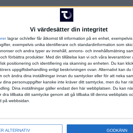
Vi värdesätter din integritet
orer
lagrar och/eller får åtkomst till information på en enhet, exempelvi
FAKTA
ifter, exempelvis unika identifierare och standardinformation som skic
onser och andra typer av innehåll, annons- och innehållsmätning sam
 och förbättra produkter.
Med din tillåtelse kan vi och våra leverantöre
gue
isk positionering och identifiering via skanning av enheten. Du kan klic
örers uppgiftsbehandling enligt beskrivningen ovan. Alternativt kan du f
, kl 20:30
on och ändra dina inställningar innan du samtycker eller för att neka sa
t
av dina personuppgifter kanske inte kräver ditt samtycke, men du har rä
ling. Dina inställningar gäller endast den här webbplatsen. Du kan nä
r dra tillbaka ditt samtycke genom att gå tillbaka till denna webbplats 
ned på webbsidan.
Euro League | Fre 10/10, kl 20:30
ER ALTERNATIV
GODKÄNN