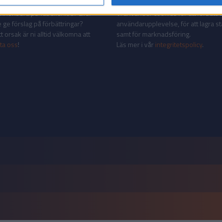
AKT
INTEGRITETSPOLICY
 annonsera på Tabellen.se? Eller
Vi använder cookies för att förbättr
 ge förslag på förbättringar?
användarupplevelse, för att lagra sta
 orsak är ni alltid välkomna att
samt för marknadsföring.
ta oss
!
Läs mer i vår
integritetspolicy
.