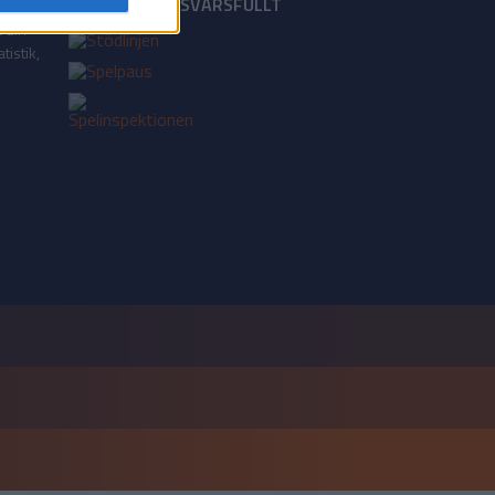
18+ SPELA ANSVARSFULLT
a din
tistik,