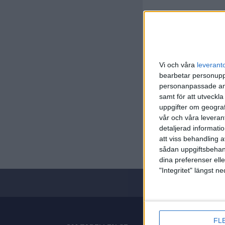
Vi och våra
leverant
bearbetar personuppg
personanpassade ann
samt för att utveckla
Euro Lea
uppgifter om geograf
vår och våra leverant
Fre 10/10
detaljerad informati
Matchstar
att viss behandling 
sådan uppgiftsbehand
dina preferenser elle
"Integritet" längst 
FL