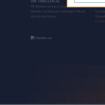
OM TABELLEN.SE
KONT
På Tabellen.se kan ni enkelt ta del av
Vill ni
tabeller, resultat och skytteligor från de
kanske
största sporterna.
Oavsett
kontak