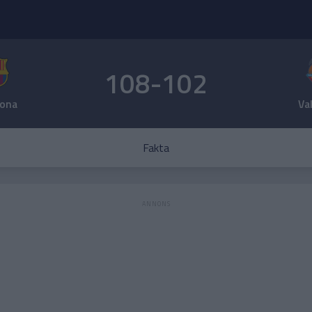
108-102
lona
Va
Fakta