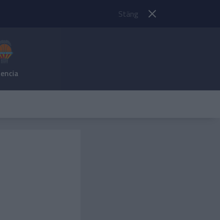
Stäng
lencia