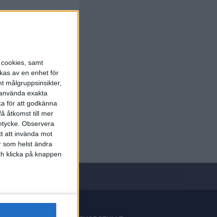
s cookies, samt
kas av en enhet för
t målgruppsinsikter,
r använda exakta
ka för att godkänna
å åtkomst till mer
mtycke.
Observera
tt att invända mot
r som helst ändra
och klicka på knappen