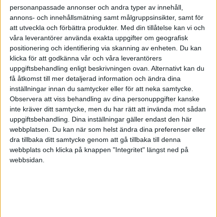
personanpassade annonser och andra typer av innehåll,
annons- och innehållsmätning samt målgruppsinsikter, samt för
att utveckla och förbättra produkter.
Med din tillåtelse kan vi och
våra leverantörer använda exakta uppgifter om geografisk
positionering och identifiering via skanning av enheten. Du kan
klicka för att godkänna vår och våra leverantörers
uppgiftsbehandling enligt beskrivningen ovan. Alternativt kan du
få åtkomst till mer detaljerad information och ändra dina
inställningar innan du samtycker eller för att neka samtycke.
Observera att viss behandling av dina personuppgifter kanske
inte kräver ditt samtycke, men du har rätt att invända mot sådan
uppgiftsbehandling. Dina inställningar gäller endast den här
webbplatsen. Du kan när som helst ändra dina preferenser eller
dra tillbaka ditt samtycke genom att gå tillbaka till denna
FAKTA
webbplats och klicka på knappen "Integritet" längst ned på
webbsidan.
Basketligan - damer
Lör 4/10, kl 15:00
Matchstart