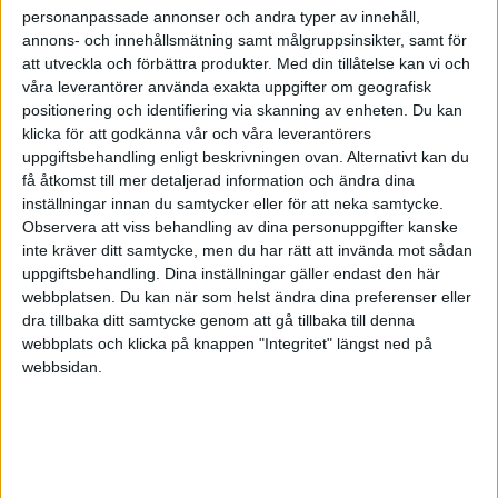
personanpassade annonser och andra typer av innehåll,
annons- och innehållsmätning samt målgruppsinsikter, samt för
att utveckla och förbättra produkter.
Med din tillåtelse kan vi och
våra leverantörer använda exakta uppgifter om geografisk
positionering och identifiering via skanning av enheten. Du kan
klicka för att godkänna vår och våra leverantörers
uppgiftsbehandling enligt beskrivningen ovan. Alternativt kan du
få åtkomst till mer detaljerad information och ändra dina
inställningar innan du samtycker eller för att neka samtycke.
Observera att viss behandling av dina personuppgifter kanske
inte kräver ditt samtycke, men du har rätt att invända mot sådan
uppgiftsbehandling. Dina inställningar gäller endast den här
webbplatsen. Du kan när som helst ändra dina preferenser eller
dra tillbaka ditt samtycke genom att gå tillbaka till denna
FAKTA
webbplats och klicka på knappen "Integritet" längst ned på
webbsidan.
Basketligan - herrar
Tis 17/3, kl 19:04
Matchstart