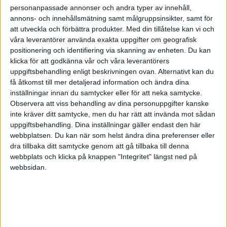
personanpassade annonser och andra typer av innehåll,
annons- och innehållsmätning samt målgruppsinsikter, samt för
att utveckla och förbättra produkter.
Med din tillåtelse kan vi och
våra leverantörer använda exakta uppgifter om geografisk
positionering och identifiering via skanning av enheten. Du kan
klicka för att godkänna vår och våra leverantörers
uppgiftsbehandling enligt beskrivningen ovan. Alternativt kan du
få åtkomst till mer detaljerad information och ändra dina
inställningar innan du samtycker eller för att neka samtycke.
Observera att viss behandling av dina personuppgifter kanske
inte kräver ditt samtycke, men du har rätt att invända mot sådan
uppgiftsbehandling. Dina inställningar gäller endast den här
webbplatsen. Du kan när som helst ändra dina preferenser eller
dra tillbaka ditt samtycke genom att gå tillbaka till denna
FAKTA
webbplats och klicka på knappen "Integritet" längst ned på
webbsidan.
Basketligan - herrar
Tis 23/9, kl 19:04
Matchstart