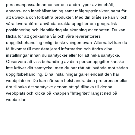
personanpassade annonser och andra typer av innehåll,
annons- och innehållsmätning samt målgruppsinsikter, samt för
att utveckla och förbättra produkter.
Med din tillåtelse kan vi och
våra leverantörer använda exakta uppgifter om geografisk
positionering och identifiering via skanning av enheten. Du kan
klicka för att godkänna vår och våra leverantörers
uppgiftsbehandling enligt beskrivningen ovan. Alternativt kan du
få åtkomst till mer detaljerad information och ändra dina
inställningar innan du samtycker eller för att neka samtycke.
Observera att viss behandling av dina personuppgifter kanske
inte kräver ditt samtycke, men du har rätt att invända mot sådan
uppgiftsbehandling. Dina inställningar gäller endast den här
webbplatsen. Du kan när som helst ändra dina preferenser eller
dra tillbaka ditt samtycke genom att gå tillbaka till denna
FAKTA
webbplats och klicka på knappen "Integritet" längst ned på
webbsidan.
Champions League - herrar
Tor 12/3, kl 20:45
Matchstart