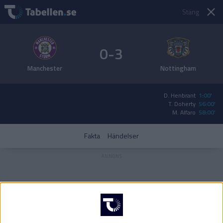
Stäng
0-3
Manchester
Nottingham
D. Henbrant
1:00'
T. Doherty
56:00'
M. Alfaro
58:00'
Fakta
Händelser