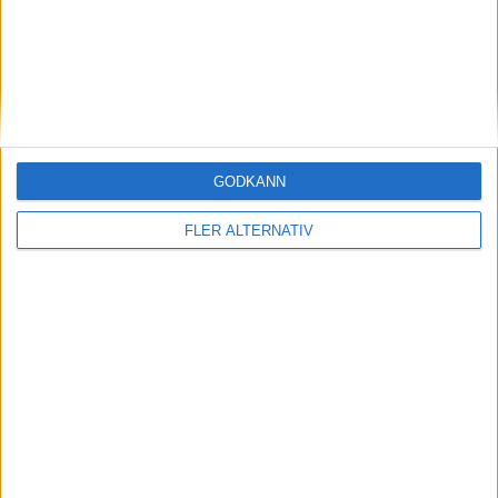
(ass.
M. Spencer
)
58:00
GODKÄNN
FLER ALTERNATIV
Elite League | Lör 13/12, kl 20:00
OM TABELLEN.SE