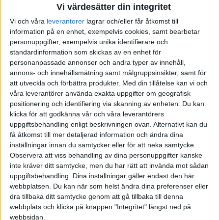
Vi värdesätter din integritet
Vi och våra
leverantorer
lagrar och/eller får åtkomst till
information på en enhet, exempelvis cookies, samt bearbetar
personuppgifter, exempelvis unika identifierare och
standardinformation som skickas av en enhet för
personanpassade annonser och andra typer av innehåll,
annons- och innehållsmätning samt målgruppsinsikter, samt för
att utveckla och förbättra produkter.
Med din tillåtelse kan vi och
våra leverantörer använda exakta uppgifter om geografisk
positionering och identifiering via skanning av enheten. Du kan
klicka för att godkänna vår och våra leverantörers
uppgiftsbehandling enligt beskrivningen ovan. Alternativt kan du
få åtkomst till mer detaljerad information och ändra dina
inställningar innan du samtycker eller för att neka samtycke.
Observera att viss behandling av dina personuppgifter kanske
inte kräver ditt samtycke, men du har rätt att invända mot sådan
uppgiftsbehandling. Dina inställningar gäller endast den här
webbplatsen. Du kan när som helst ändra dina preferenser eller
FAKTA
dra tillbaka ditt samtycke genom att gå tillbaka till denna
webbplats och klicka på knappen "Integritet" längst ned på
Elite League
webbsidan.