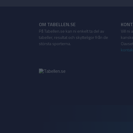
OM TABELLEN.SE
KONT
På Tabellen.se kan ni enkelt ta del av
Vill ni
tabeller, resultat och skytteligor från de
kanske
största sporterna.
Oavsett
kontak