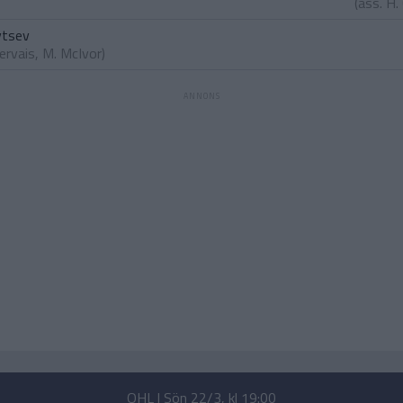
(ass.
H.
vtsev
ervais
,
M. McIvor
)
OHL | Sön 22/3, kl 19:00