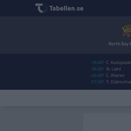
North Bay 
16:00'
C. Kunopaski
36:00'
N. Laird
46:00'
C. Warren
57:00'
Y. Dubrovts