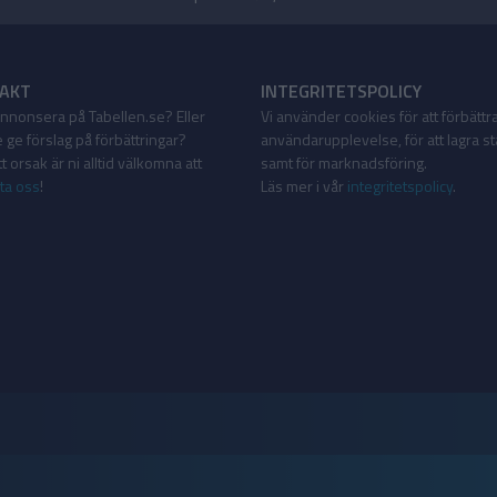
AKT
INTEGRITETSPOLICY
 annonsera på Tabellen.se? Eller
Vi använder cookies för att förbättr
 ge förslag på förbättringar?
användarupplevelse, för att lagra sta
 orsak är ni alltid välkomna att
samt för marknadsföring.
ta oss
!
Läs mer i vår
integritetspolicy
.