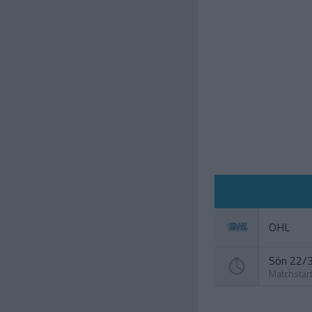
OHL
Sön 22/3
Matchstar