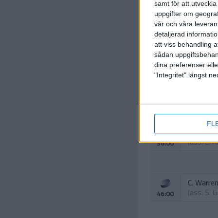
samt för att utveckla
uppgifter om geograf
vår och våra leverant
detaljerad informati
att viss behandling 
sådan uppgiftsbehand
dina preferenser elle
"Integritet" längst 
C. Kunop
(ass.
N. W
16:00
FL
N. Laird
(ass.
L. 
36:00
C. Warre
(ass.
S. G
46:00