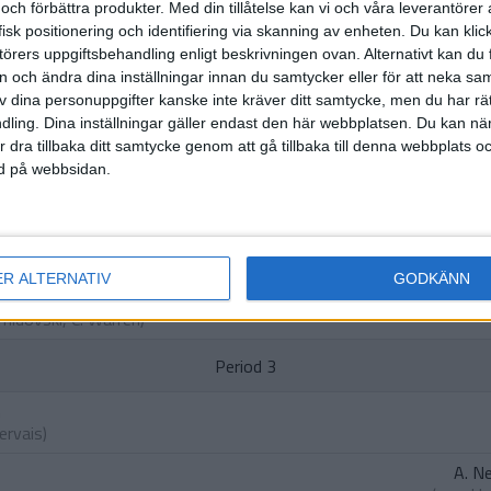
 och förbättra produkter.
Med din tillåtelse kan vi och våra leverantöre
HÄNDELSER
isk positionering och identifiering via skanning av enheten. Du kan klic
örers uppgiftsbehandling enligt beskrivningen ovan. Alternativt kan du f
Period 1
on och ändra dina inställningar innan du samtycker eller för att neka sa
av dina personuppgifter kanske inte kräver ditt samtycke, men du har rä
D. Bereho
ling. Dina inställningar gäller endast den här webbplatsen. Du kan nä
(ass.
A. Nemec
,
J
r dra tillbaka ditt samtycke genom att gå tillbaka till denna webbplats 
ned på webbsidan.
aski
ellenreiter
,
A. Karmanov
)
Period 2
ER ALTERNATIV
GODKÄNN
Amidovski
,
C. Warren
)
Period 3
n
ervais
)
A. N