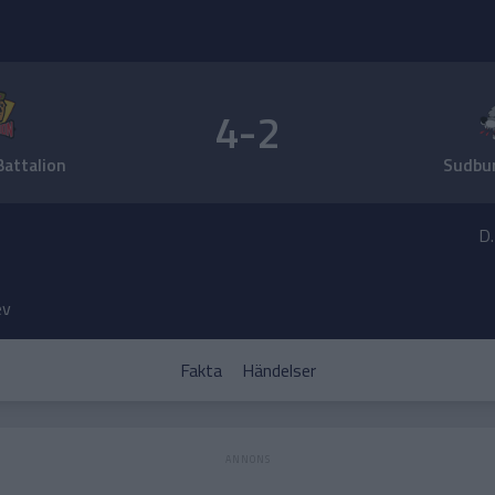
4-2
Battalion
Sudbu
D
ev
Fakta
Händelser