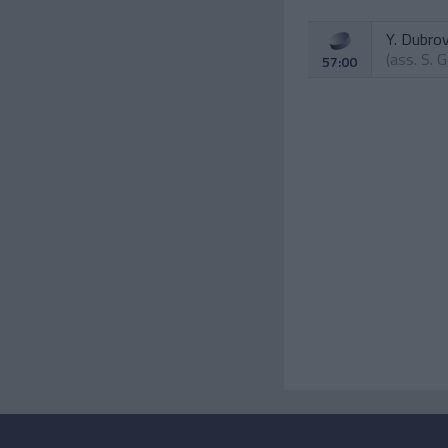
Y. Dubro
(ass.
S. G
57:00