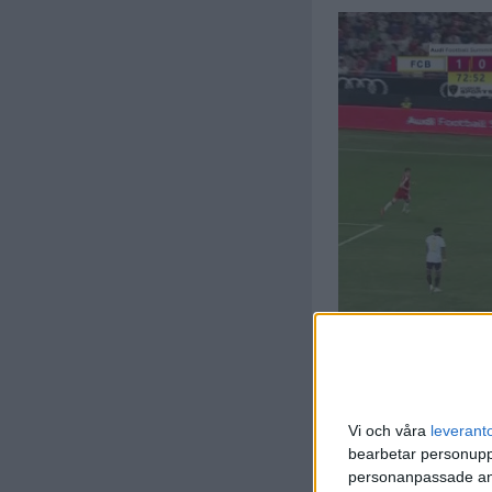
Vi och våra
leverant
bearbetar personuppg
personanpassade ann