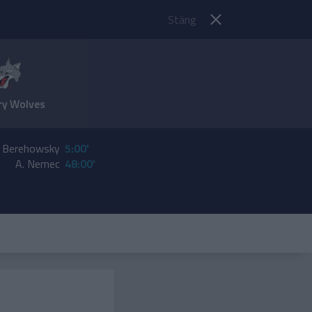
Stäng
ry Wolves
. Berehowsky
5:00'
A. Nemec
48:00'