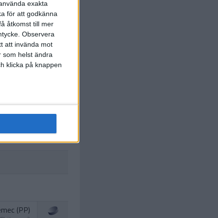
r använda exakta
ka för att godkänna
å åtkomst till mer
mtycke.
Observera
tt att invända mot
wsky (PP)
r som helst ändra
. Lemieux
)
5:00
och klicka på knappen
emec (PP)