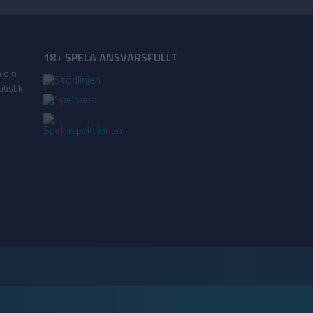
18+ SPELA ANSVARSFULLT
a din
tistik,