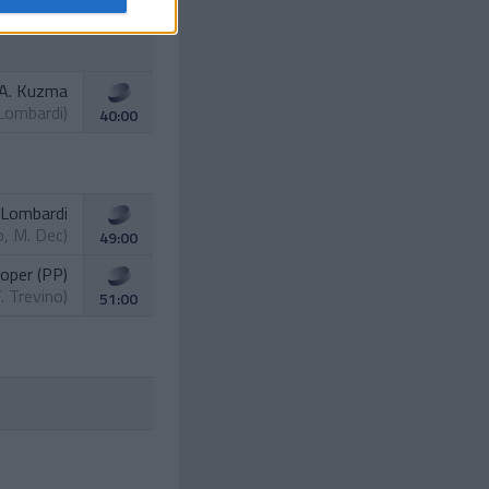
A. Kuzma
 Lombardi
)
40:00
 Lombardi
o
,
M. Dec
)
49:00
ooper (PP)
. Trevino
)
51:00