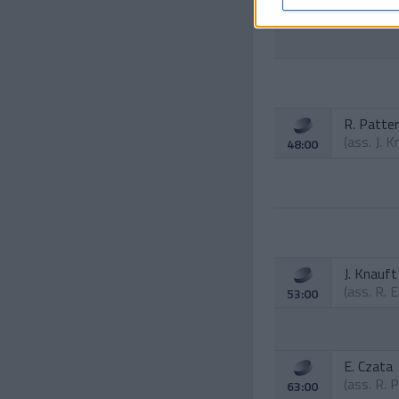
35:00
R. Patte
(ass.
J. K
48:00
J. Knauft
(ass.
R. 
53:00
E. Czata
(ass.
R. 
63:00