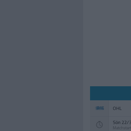
OHL
Sön 22/3
Matchstar