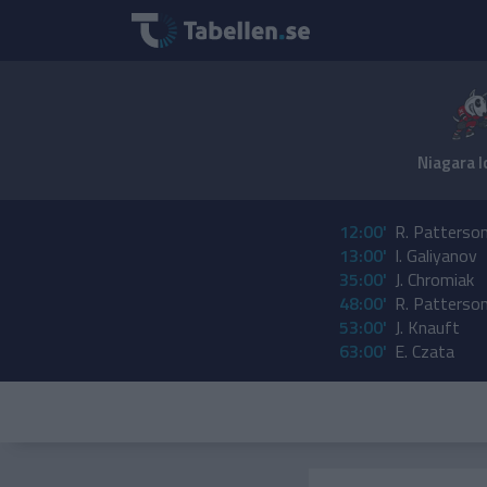
Niagara 
12:00'
R. Patterso
13:00'
I. Galiyanov
35:00'
J. Chromiak
48:00'
R. Patterso
53:00'
J. Knauft
63:00'
E. Czata