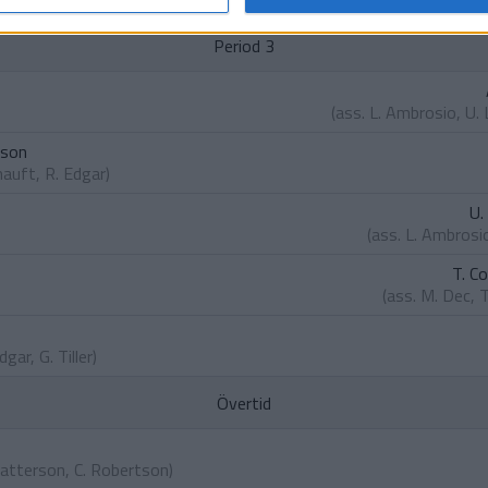
Period 3
(ass.
L. Ambrosio
,
U.
rson
nauft
,
R. Edgar
)
U.
(ass.
L. Ambrosi
T. C
(ass.
M. Dec
,
T
Edgar
,
G. Tiller
)
Övertid
Patterson
,
C. Robertson
)