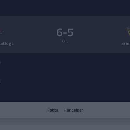
6-5
ÖT.
IceDogs
Erie
n
n
Fakta
Händelser