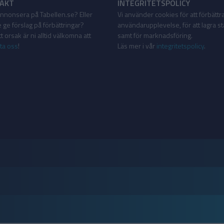
AKT
INTEGRITETSPOLICY
 annonsera på Tabellen.se? Eller
Vi använder cookies för att förbättr
 ge förslag på förbättringar?
användarupplevelse, för att lagra sta
 orsak är ni alltid välkomna att
samt för marknadsföring.
ta oss
!
Läs mer i vår
integritetspolicy
.