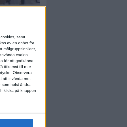
s cookies, samt
kas av en enhet för
M. Dec
A. Kuzma
)
t målgruppsinsikter,
4:00
r använda exakta
ka för att godkänna
å åtkomst till mer
mtycke.
Observera
tt att invända mot
r som helst ändra
och klicka på knappen
M. Dec
D'Alessio
)
34:00