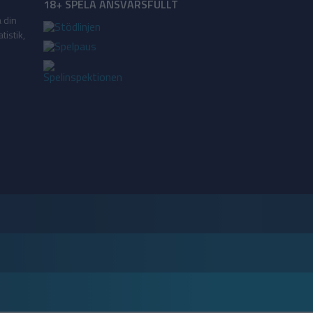
18+ SPELA ANSVARSFULLT
a din
tistik,