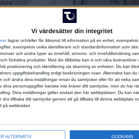
HÄNDELSER
Vi värdesätter din integritet
Period 1
orer
lagrar och/eller får åtkomst till information på en enhet, exempelvi
ifter, exempelvis unika identifierare och standardinformation som skic
(ass.
U. Lombardi
,
onser och andra typer av innehåll, annons- och innehållsmätning sam
 och förbättra produkter.
Med din tillåtelse kan vi och våra leverantöre
isk positionering och identifiering via skanning av enheten. Du kan klic
rson
örers uppgiftsbehandling enligt beskrivningen ovan. Alternativt kan du f
on och ändra dina inställningar innan du samtycker eller för att neka sa
nov
av dina personuppgifter kanske inte kräver ditt samtycke, men du har rä
nauft
,
J. Chromiak
)
ling. Dina inställningar gäller endast den här webbplatsen. Du kan nä
r dra tillbaka ditt samtycke genom att gå tillbaka till denna webbplats 
Period 2
ned på webbsidan.
(ass.
A. Kuzma
,
M. 
ak
ER ALTERNATIV
GODKÄNN
Hage
,
E. Czata
)