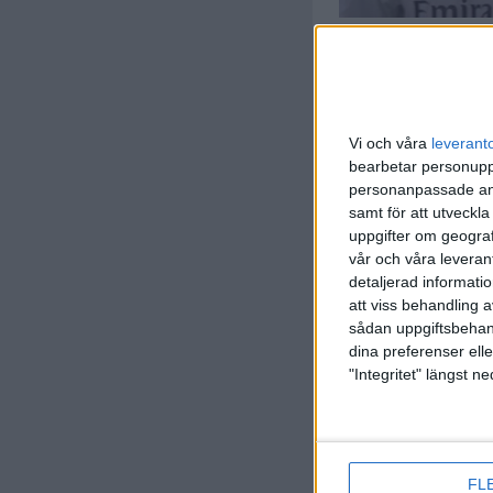
Vi och våra
leverant
bearbetar personuppg
personanpassade ann
samt för att utveckla
uppgifter om geograf
R. Patte
12:00
vår och våra leverant
detaljerad informati
I. Galiya
att viss behandling 
(ass.
J. K
13:00
sådan uppgiftsbehand
dina preferenser elle
"Integritet" längst 
J. Chromi
FL
(ass.
A. 